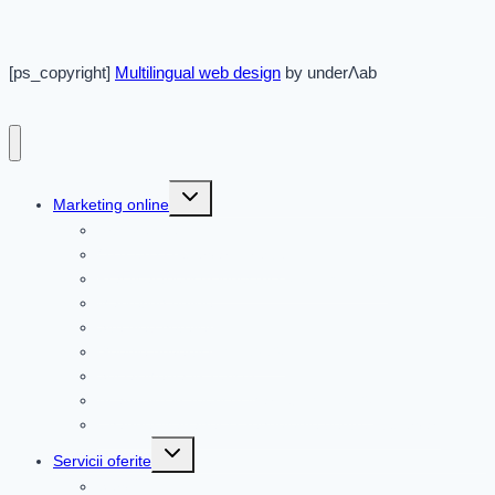
[ps_copyright]
Multilingual web design
by underΛab
Toggle
Marketing online
child
menu
Articole site
OTA-uri si rezervari directe
Practical tourism industry solutions [2026]
Marketing online
Site web hotelier
Google Advertising in 2026
Social Media in Turism
AI and llm in Tourism Marketing in 2026
Channel Manager si Tehnologie pentru Rezervari
Toggle
Servicii oferite
child
menu
Servicii