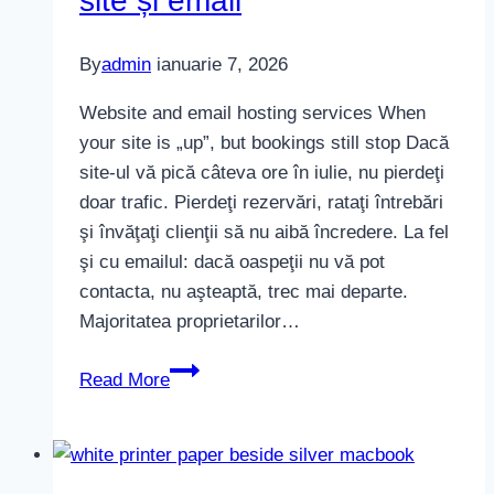
site și email
By
admin
ianuarie 7, 2026
Website and email hosting services When
your site is „up”, but bookings still stop Dacă
site-ul vă pică câteva ore în iulie, nu pierdeţi
doar trafic. Pierdeţi rezervări, rataţi întrebări
şi învăţaţi clienţii să nu aibă încredere. La fel
şi cu emailul: dacă oaspeţii nu vă pot
contacta, nu aşteaptă, trec mai departe.
Majoritatea proprietarilor…
Servicii
Read More
de
hosting
pentru
site