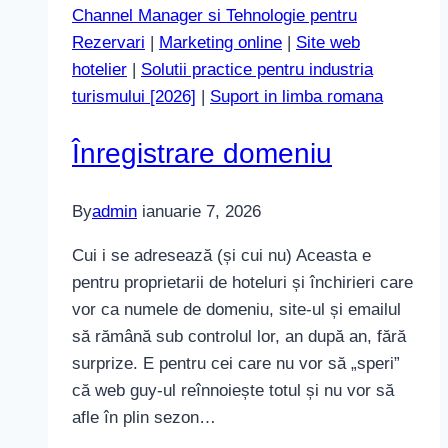
Channel Manager si Tehnologie pentru
și
Rezervari
|
Marketing online
|
Site web
email
hotelier
|
Solutii practice pentru industria
turismului [2026]
|
Suport in limba romana
Înregistrare domeniu
By
admin
ianuarie 7, 2026
Cui i se adresează (și cui nu) Aceasta e
pentru proprietarii de hoteluri și închirieri care
vor ca numele de domeniu, site-ul și emailul
să rămână sub controlul lor, an după an, fără
surprize. E pentru cei care nu vor să „speri”
că web guy-ul reînnoiește totul și nu vor să
afle în plin sezon…