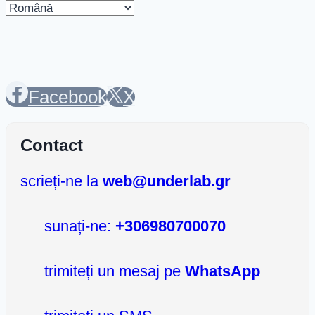
Alege
o
limbă
Facebook
X
Contact
scrieți-ne la
web@underlab.gr
sunați-ne:
+306980700070
trimiteți un mesaj pe
WhatsApp