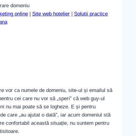
trare domeniu
eting online
|
Site web hotelier
|
Solutii practice
mana
care vor ca numele de domeniu, site-ul și emailul să
pentru cei care nu vor să „speri” că web guy-ul
meni nu mai poate să se logheze. E și pentru
ude care „au ajutat o dată”, iar acum domeniul stă
re confortabil această situație, nu suntem pentru
tisitoare.