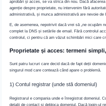
aprobări și acces, se va strica din nou. Dacă afacerea 
agenție despre proprietate, nu intervenim fără autorit
administrativă, și munca administrativă are nevoie de li
E, de asemenea, nepotrivit dacă vrei să „ne ocupăm noi
complet la DNS și setările de email. Fără controlul ac
controlul, ci pentru că am văzut schimbări mici care cr
Proprietate și acces: termeni simpli
Sunt patru lucruri care decid dacă de fapt deții domeniul
singurul mod care contează când apare o problemă.
1) Contul registrar (unde stă domeniul)
Registrarul e compania unde e înregistrat domeniul. Co
detalii de contact și debloca domeniul. Dacă login-ul r