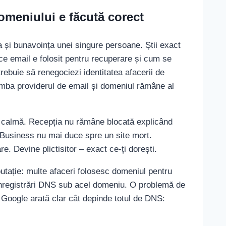
omeniului e făcută corect
 și bunavoința unei singure persoane. Știi exact
 ce email e folosit pentru recuperare și cum se
rebuie să renegociezi identitatea afacerii de
himba providerul de email și domeniul rămâne al
ea calmă. Recepția nu rămâne blocată explicând
 Business nu mai duce spre un site mort.
e. Devine plictisitor – exact ce-ți dorești.
utație: multe afaceri folosesc domeniul pentru
înregistrări DNS sub acel domeniu. O problemă de
oogle arată clar cât depinde totul de DNS: