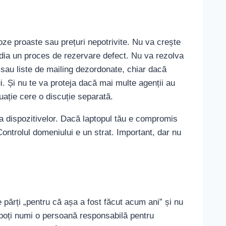
poze proaste sau prețuri nepotrivite. Nu va crește
edia un proces de rezervare defect. Nu va rezolva
 sau liste de mailing dezordonate, chiar dacă
i. Și nu te va proteja dacă mai multe agenții au
uație cere o discuție separată.
 a dispozitivelor. Dacă laptopul tău e compromis
ontrolul domeniului e un strat. Important, dar nu
 părți „pentru că așa a fost făcut acum ani” și nu
u poți numi o persoană responsabilă pentru