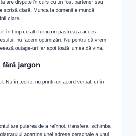
ta are dispute în curs cu un fost partener sau
ate scrisă clară. Munca la domenii e muncă
nii clare.
” în timp ce alți furnizori păstrează acces
cesului, nu facem optimizări. Nu pentru că vrem
eează outage-uri iar apoi toată lumea dă vina.
, fără jargon
. Nu în teorie, nu printr-un acord verbal, ci în
ntul are puterea de a reînnoi, transfera, schimba
egistrarului aparține unei adrese personale a unui