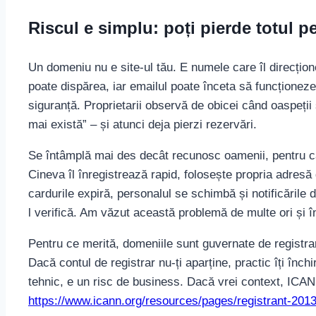
Riscul e simplu: poți pierde totul p
Un domeniu nu e site-ul tău. E numele care îl direcțio
poate dispărea, iar emailul poate înceta să funcționeze,
siguranță. Proprietarii observă de obicei când oaspeții 
mai există” – și atunci deja pierzi rezervări.
Se întâmplă mai des decât recunosc oamenii, pentru că
Cineva îl înregistrează rapid, folosește propria adresă 
cardurile expiră, personalul se schimbă și notificările 
l verifică. Am văzut această problemă de multe ori și 
Pentru ce merită, domeniile sunt guvernate de registrar
Dacă contul de registrar nu-ți aparține, practic îți închi
tehnic, e un risc de business. Dacă vrei context, ICANN 
https://www.icann.org/resources/pages/registrant-201