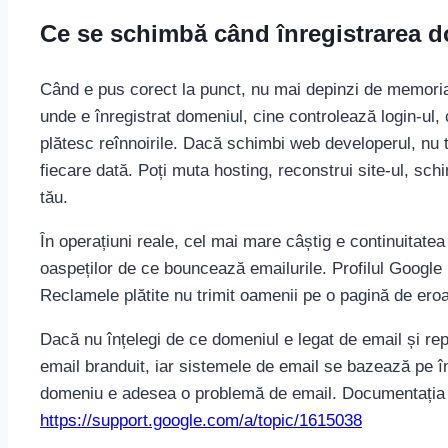
Ce se schimbă când înregistrarea d
Când e pus corect la punct, nu mai depinzi de memoria
unde e înregistrat domeniul, cine controlează login-ul,
plătesc reînnoirile. Dacă schimbi web developerul, nu t
fiecare dată. Poți muta hosting, reconstrui site-ul, sc
tău.
În operațiuni reale, cel mai mare câștig e continuitat
oaspeților de ce bouncează emailurile. Profilul Google
Reclamele plătite nu trimit oamenii pe o pagină de eroar
Dacă nu înțelegi de ce domeniul e legat de email și rep
email branduit, iar sistemele de email se bazează pe 
domeniu e adesea o problemă de email. Documentația G
https://support.google.com/a/topic/1615038