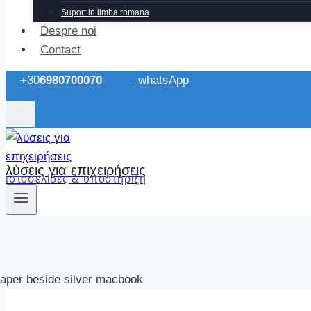
Suport in limba romana
Despre noi
Contact
+30
6980700070
whatsApp
λύσεις για επιχειρήσεις
ιστοσελίδες & υποστήριξη