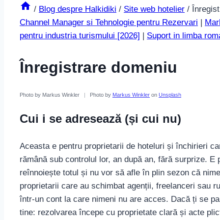
/
Blog despre Halkidiki
/
Site web hotelier
/
Înregis
Channel Manager si Tehnologie pentru Rezervari
|
Mark
pentru industria turismului [2026]
|
Suport in limba ro
Înregistrare domeniu
Photo by Markus Winkler
|
Photo by
Markus Winkler
on
Unsplash
Cui i se adresează (și cui nu)
Aceasta e pentru proprietarii de hoteluri și închirieri 
rămână sub controlul lor, an după an, fără surprize. E 
reînnoiește totul și nu vor să afle în plin sezon că ni
proprietarii care au schimbat agenții, freelanceri sau r
într-un cont la care nimeni nu are acces. Dacă ți se pa
tine: rezolvarea începe cu proprietate clară și acte plic