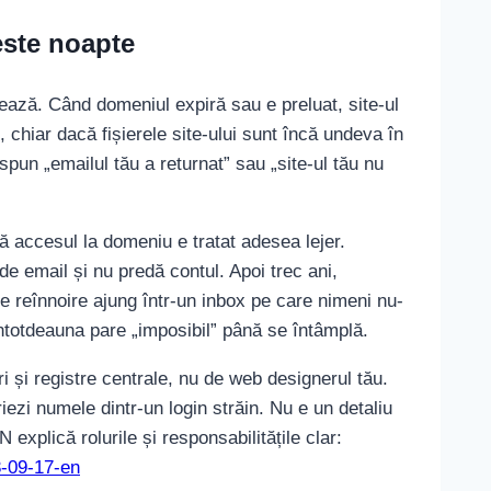
este noapte
nează. Când domeniul expiră sau e preluat, site-ul
 chiar dacă fișierele site-ului sunt încă undeva în
spun „emailul tău a returnat” sau „site-ul tău nu
 accesul la domeniu e tratat adesea lejer.
de email și nu predă contul. Apoi trec ani,
de reînnoire ajung într-un inbox pe care nimeni nu-
întotdeauna pare „imposibil” până se întâmplă.
i și registre centrale, nu de web designerul tău.
riezi numele dintr-un login străin. Nu e un detaliu
explică rolurile și responsabilitățile clar:
3-09-17-en