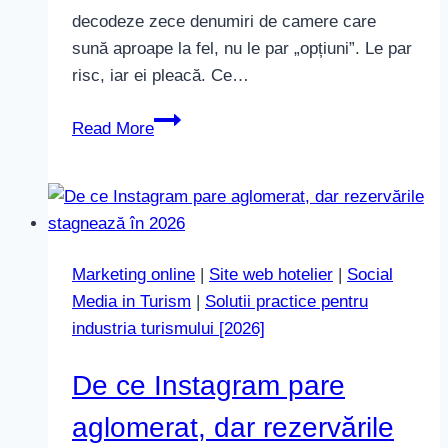
decodeze zece denumiri de camere care
sună aproape la fel, nu le par „opțiuni”. Le par
risc, iar ei pleacă. Ce…
De
Read More
ce
prea
multe
tipuri
de
Marketing online
|
Site web hotelier
|
Social
camere
Media in Turism
|
Solutii practice pentru
opresc
industria turismului [2026]
rezervările
directe
De ce Instagram pare
în
2026
aglomerat, dar rezervările