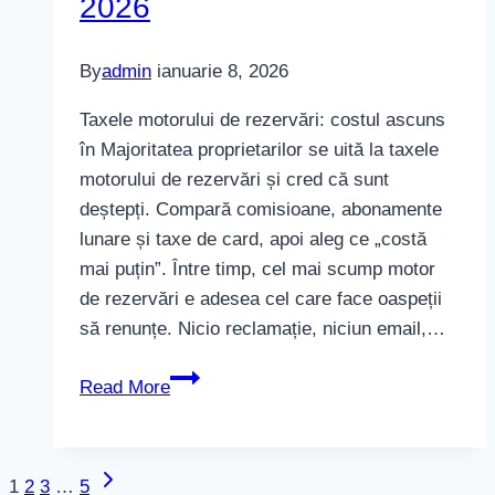
2026
By
admin
ianuarie 8, 2026
Taxele motorului de rezervări: costul ascuns
în Majoritatea proprietarilor se uită la taxele
motorului de rezervări și cred că sunt
deștepți. Compară comisioane, abonamente
lunare și taxe de card, apoi aleg ce „costă
mai puțin”. Între timp, cel mai scump motor
de rezervări e adesea cel care face oaspeții
să renunțe. Nicio reclamație, niciun email,…
Taxele
Read More
motorului
de
rezervări:
Next
Page
1
2
3
…
5