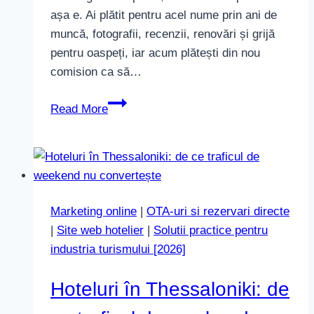
așa e. Ai plătit pentru acel nume prin ani de
muncă, fotografii, recenzii, renovări și grijă
pentru oaspeți, iar acum plătești din nou
comision ca să…
Cum
Read More
oprești
OTAs
să-
ți
preia
Marketing online
|
OTA-uri si rezervari directe
căutările
|
Site web hotelier
|
Solutii practice pentru
de
industria turismului [2026]
brand
în
Hoteluri în Thessaloniki: de
2026