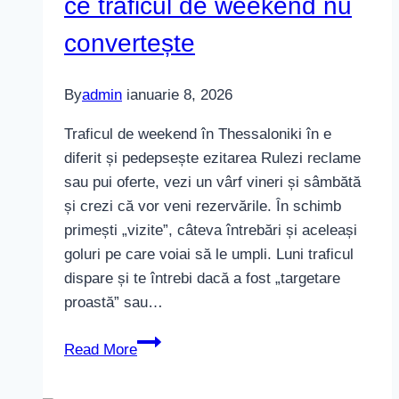
ce traficul de weekend nu
convertește
By
admin
ianuarie 8, 2026
Traficul de weekend în Thessaloniki în e
diferit și pedepsește ezitarea Rulezi reclame
sau pui oferte, vezi un vârf vineri și sâmbătă
și crezi că vor veni rezervările. În schimb
primești „vizite”, câteva întrebări și aceleași
goluri pe care voiai să le umpli. Luni traficul
dispare și te întrebi dacă a fost „targetare
proastă” sau…
Hoteluri
Read More
în
Thessaloniki: