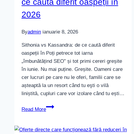
ce caută diferit oaspeții în
2026
By
admin
ianuarie 8, 2026
Sithonia vs Kassandra: de ce caută diferit
oaspeții în Poți petrece tot iarna
„îmbunătățind SEO” și tot primi cereri greșite
în iunie. Nu mai puține. Greșite. Oameni care
cer lucruri pe care nu le oferi, familii care se
așteaptă la un resort când tu eşti o vilă
liniștită, cupluri care vor izolare când tu ești…
Sithonia
Read More
vs
Kassandra:
de