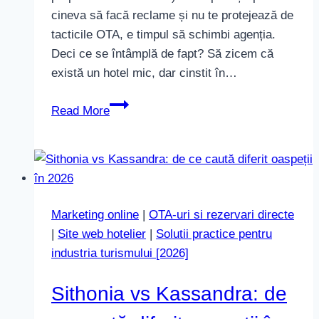
cineva să facă reclame și nu te protejează de
tacticile OTA, e timpul să schimbi agenția.
Deci ce se întâmplă de fapt? Să zicem că
există un hotel mic, dar cinstit în…
Cum
Read More
OTAs
îți
„fură”
clienții
care
Marketing online
|
OTA-uri si rezervari directe
caută
|
Site web hotelier
|
Solutii practice pentru
hotelul
industria turismului [2026]
tău
Sithonia vs Kassandra: de