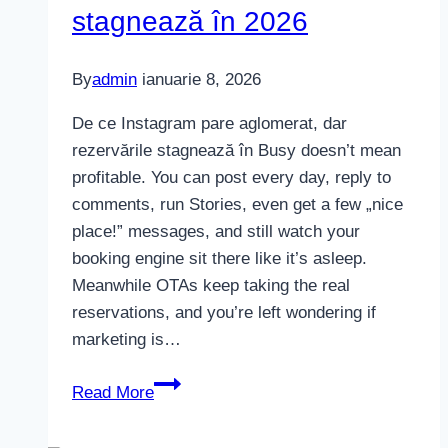
stagnează în 2026
By
admin
ianuarie 8, 2026
De ce Instagram pare aglomerat, dar
rezervările stagnează în Busy doesn’t mean
profitable. You can post every day, reply to
comments, run Stories, even get a few „nice
place!” messages, and still watch your
booking engine sit there like it’s asleep.
Meanwhile OTAs keep taking the real
reservations, and you’re left wondering if
marketing is…
De
Read More
ce
Instagram