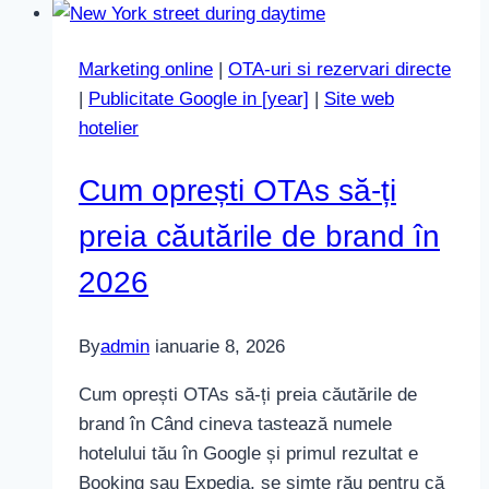
pare
aglomerat,
Marketing online
|
OTA-uri si rezervari directe
dar
|
Publicitate Google in [year]
|
Site web
rezervările
hotelier
stagnează
în
Cum oprești OTAs să-ți
2026
preia căutările de brand în
2026
By
admin
ianuarie 8, 2026
Cum oprești OTAs să-ți preia căutările de
brand în Când cineva tastează numele
hotelului tău în Google și primul rezultat e
Booking sau Expedia, se simte rău pentru că