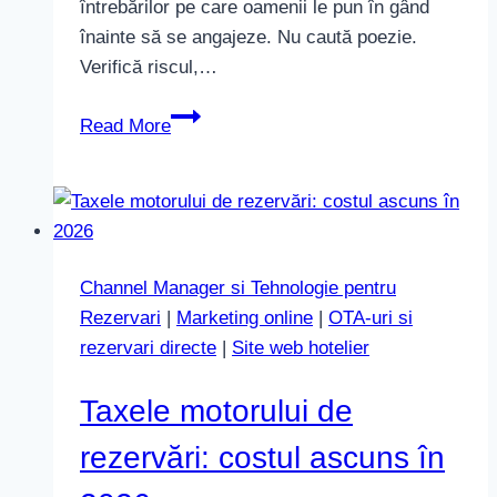
întrebărilor pe care oamenii le pun în gând
înainte să se angajeze. Nu caută poezie.
Verifică riscul,…
Descrieri
Read More
de
camere
care
vând
fără
Channel Manager si Tehnologie pentru
exagerări
Rezervari
|
Marketing online
|
OTA-uri si
rezervari directe
|
Site web hotelier
Taxele motorului de
rezervări: costul ascuns în