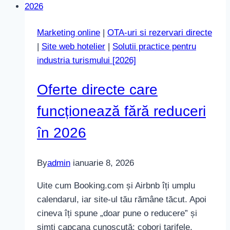
ce
caută
Marketing online
|
OTA-uri si rezervari directe
diferit
|
Site web hotelier
|
Solutii practice pentru
oaspeții
industria turismului [2026]
în
2026
Oferte directe care
funcționează fără reduceri
în 2026
By
admin
ianuarie 8, 2026
Uite cum Booking.com și Airbnb îți umplu
calendarul, iar site-ul tău rămâne tăcut. Apoi
cineva îți spune „doar pune o reducere” și
simți capcana cunoscută: cobori tarifele,