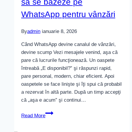
să se bazeze pe
WhatsApp pentru vânzări
By
admin
ianuarie 8, 2026
Când WhatsApp devine canalul de vânzări,
devine scump Vezi mesajele venind, aşa că
pare că lucrurile funcţionează. Un oaspete
întreabă „E disponibil?” şi răspunzi rapid,
pare personal, modern, chiar eficient. Apoi
oaspetele se face linişte şi îţi spui că probabil
a rezervat în altă parte. După un timp accepţi
că „aşa e acum” şi continui…
De
Read More
ce
site-