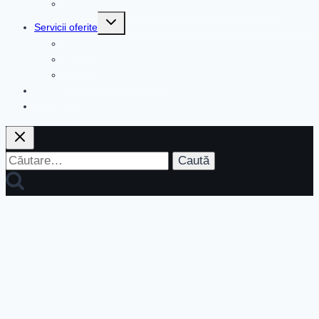
Channel Manager si Tehnologie pentru Rezervari
Toggle
Servicii oferite
child
menu
Servicii
Produse
Suport in limba romana
Despre noi
Contact
Caută
după: