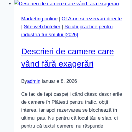
de
ce
Marketing online
|
OTA-uri si rezervari directe
traficul
|
Site web hotelier
|
Solutii practice pentru
de
industria turismului [2026]
weekend
nu
Descrieri de camere care
convertește
vând fără exagerări
By
admin
ianuarie 8, 2026
Ce fac de fapt oaspeții când citesc descrierile
de camere în Plătești pentru trafic, obții
interes, iar apoi rezervarea se blochează în
ultimul pas. Nu pentru că locul tău e slab, ci
pentru că textul camerei nu răspunde