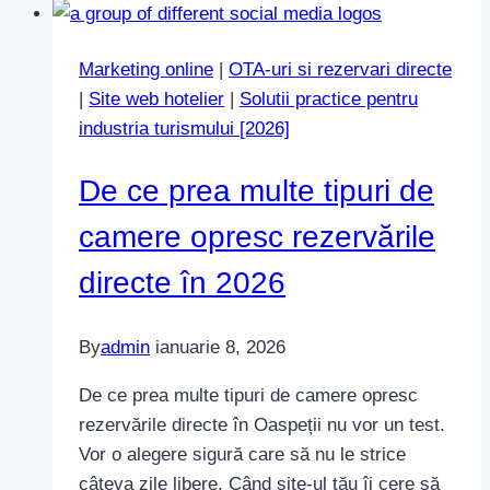
ul
tău
Marketing online
|
OTA-uri si rezervari directe
nu
|
Site web hotelier
|
Solutii practice pentru
trebuie
industria turismului [2026]
să
se
De ce prea multe tipuri de
bazeze
pe
camere opresc rezervările
WhatsApp
directe în 2026
pentru
vânzări
By
admin
ianuarie 8, 2026
De ce prea multe tipuri de camere opresc
rezervările directe în Oaspeții nu vor un test.
Vor o alegere sigură care să nu le strice
câteva zile libere. Când site-ul tău îi cere să