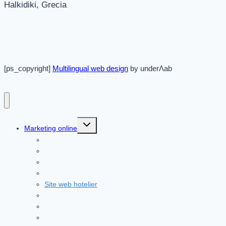
Halkidiki, Grecia
[ps_copyright]
Multilingual web design
by underΛab
Toggle
Marketing online
child
menu
Articole site
OTA-uri si rezervari directe
Practical tourism industry solutions [2026]
Marketing online
Site web hotelier
Google Advertising in 2026
Social Media in Turism
AI and llm in Tourism Marketing in 2026