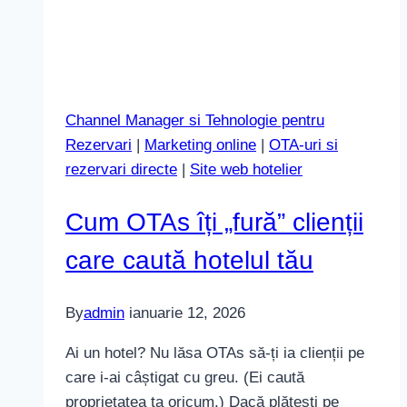
Channel Manager si Tehnologie pentru
Rezervari
|
Marketing online
|
OTA-uri si
rezervari directe
|
Site web hotelier
Cum OTAs îți „fură” clienții
care caută hotelul tău
By
admin
ianuarie 12, 2026
Ai un hotel? Nu lăsa OTAs să-ți ia clienții pe
care i-ai câștigat cu greu. (Ei caută
proprietatea ta oricum.) Dacă plătești pe