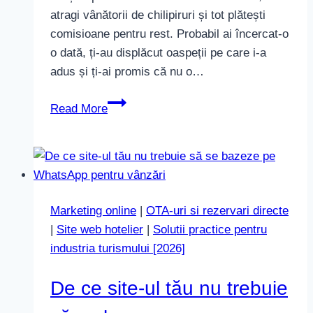
atragi vânătorii de chilipiruri și tot plătești
comisioane pentru rest. Probabil ai încercat-o
o dată, ți-au displăcut oaspeții pe care i-a
adus și ți-ai promis că nu o…
Oferte
Read More
directe
care
funcționează
fără
reduceri
Marketing online
|
OTA-uri si rezervari directe
în
|
Site web hotelier
|
Solutii practice pentru
2026
industria turismului [2026]
De ce site-ul tău nu trebuie