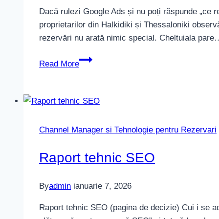
Dacă rulezi Google Ads și nu poți răspunde „ce re
proprietarilor din Halkidiki și Thessaloniki observ
rezervări nu arată nimic special. Cheltuiala pare
Obiective
Read More
Analytics
și
conexiunea
Google
Ads
Channel Manager si Tehnologie pentru Rezervari
Raport tehnic SEO
By
admin
ianuarie 7, 2026
Raport tehnic SEO (pagina de decizie) Cui i se adr