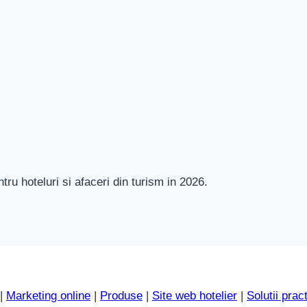
ntru hoteluri si afaceri din turism in 2026.
|
Marketing online
|
Produse
|
Site web hotelier
|
Solutii prac