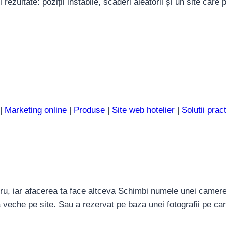
ezultate: poziții instabile, scăderi aleatorii și un site care
|
Marketing online
|
Produse
|
Site web hotelier
|
Solutii prac
ru, iar afacerea ta face altceva Schimbi numele unei camere,
a veche pe site. Sau a rezervat pe baza unei fotografii pe ca