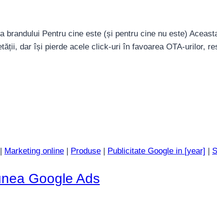
brandului Pentru cine este (și pentru cine nu este) Aceasta 
ii, dar își pierde acele click‑uri în favoarea OTA-urilor, res
|
Marketing online
|
Produse
|
Publicitate Google in [year]
|
S
iunea Google Ads