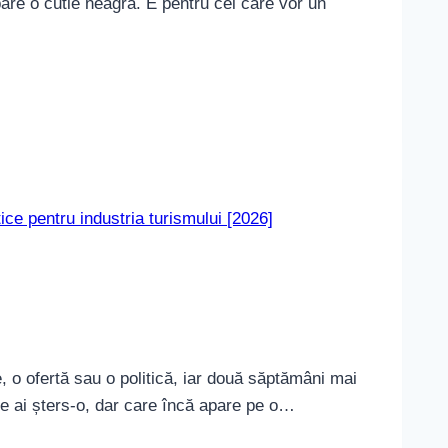
 pare o cutie neagră. E pentru cei care vor un
tice pentru industria turismului [2026]
 o ofertă sau o politică, iar două săptămâni mai
re ai șters‑o, dar care încă apare pe o…