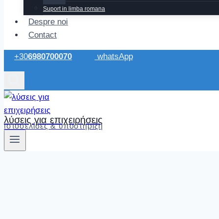
Suport in limba romana
Despre noi
Contact
+30
6980700070
whatsApp
λύσεις για επιχειρήσεις
ιστοσελίδες & υποστήριξη