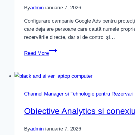
By
admin
ianuarie 7, 2026
Configurare campanie Google Ads pentru protecția 
care deja are persoane care caută numele proprietăț
rezervările directe, dar și de control și…
Configurare
Read More
campanie
Google
Ads
pentru
protecția
Channel Manager si Tehnologie pentru Rezervari
brandului
Obiective Analytics și conex
By
admin
ianuarie 7, 2026