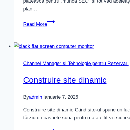
plătească pentru „muncă SEO” și tot văd aceleași r
plan…
Raport
Read More
tehnic
SEO
Channel Manager si Tehnologie pentru Rezervari
Construire site dinamic
By
admin
ianuarie 7, 2026
Construire site dinamic Când site-ul spune un luc
târziu un oaspete sună pentru că a citit versiune