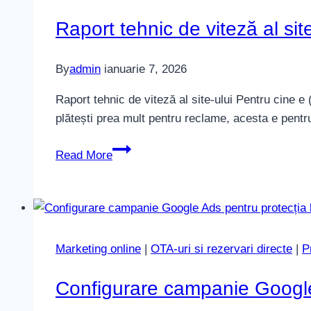
Raport tehnic de viteză al site
By
admin
ianuarie 7, 2026
Raport tehnic de viteză al site-ului Pentru cine e 
plătești prea mult pentru reclame, acesta e pentru 
Raport
Read More
tehnic
de
viteză
al
site-
Marketing online
|
OTA-uri si rezervari directe
|
P
ului
Configurare campanie Google