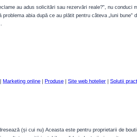
clame au adus solicitări sau rezervări reale?”, nu conduci ma
ă problema abia după ce au plătit pentru câteva „luni bune” de
…
|
Marketing online
|
Produse
|
Site web hotelier
|
Solutii prac
esează (și cui nu) Aceasta este pentru proprietarii de boutiq