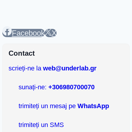
o
în
limbă
2026
Facebook
X
Contact
scrieți-ne la
web@underlab.gr
sunați-ne:
+306980700070
trimiteți un mesaj pe
WhatsApp
trimiteți un SMS