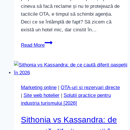
cineva să facă reclame și nu te protejează de
tacticile OTA, e timpul să schimbi agenția.
Deci ce se întâmplă de fapt? Să zicem că
există un hotel mic, dar cinstit în…
Cum
Read More
OTAs
îți
„fură”
clienții
care
Marketing online
|
OTA-uri si rezervari directe
caută
|
Site web hotelier
|
Solutii practice pentru
hotelul
industria turismului [2026]
tău
Sithonia vs Kassandra: de