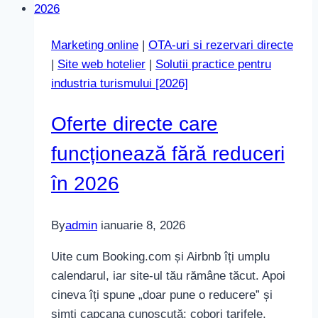
ce
caută
Marketing online
|
OTA-uri si rezervari directe
diferit
|
Site web hotelier
|
Solutii practice pentru
oaspeții
industria turismului [2026]
în
2026
Oferte directe care
funcționează fără reduceri
în 2026
By
admin
ianuarie 8, 2026
Uite cum Booking.com și Airbnb îți umplu
calendarul, iar site-ul tău rămâne tăcut. Apoi
cineva îți spune „doar pune o reducere” și
simți capcana cunoscută: cobori tarifele,