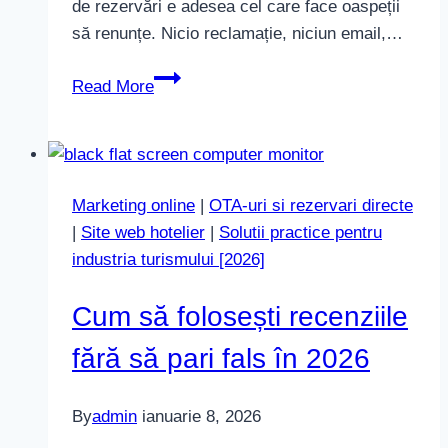
de rezervări e adesea cel care face oaspeții
să renunțe. Nicio reclamație, niciun email,…
Taxele
Read More
motorului
de
rezervări:
costul
Marketing online
|
OTA-uri si rezervari directe
ascuns
|
Site web hotelier
|
Solutii practice pentru
în
industria turismului [2026]
2026
Cum să folosești recenziile
fără să pari fals în 2026
By
admin
ianuarie 8, 2026