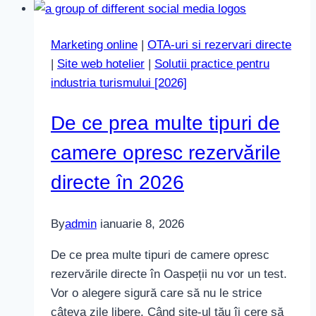
ul
tău
Marketing online
|
OTA-uri si rezervari directe
nu
|
Site web hotelier
|
Solutii practice pentru
trebuie
industria turismului [2026]
să
se
De ce prea multe tipuri de
bazeze
pe
camere opresc rezervările
WhatsApp
directe în 2026
pentru
vânzări
By
admin
ianuarie 8, 2026
De ce prea multe tipuri de camere opresc
rezervările directe în Oaspeții nu vor un test.
Vor o alegere sigură care să nu le strice
câteva zile libere. Când site-ul tău îi cere să