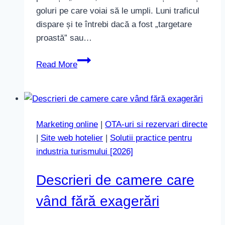
goluri pe care voiai să le umpli. Luni traficul
dispare și te întrebi dacă a fost „targetare
proastă” sau…
Hoteluri
Read More
în
Thessaloniki:
de
ce
Marketing online
|
OTA-uri si rezervari directe
traficul
|
Site web hotelier
|
Solutii practice pentru
de
industria turismului [2026]
weekend
nu
Descrieri de camere care
convertește
vând fără exagerări