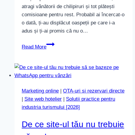
atragi vânătorii de chilipiruri și tot plătești
comisioane pentru rest. Probabil ai încercat-o
o dată, ți-au displăcut oaspeții pe care i-a
adus și ți-ai promis că nu o…
Oferte
Read More
directe
care
funcționează
fără
reduceri
Marketing online
|
OTA-uri si rezervari directe
în
|
Site web hotelier
|
Solutii practice pentru
2026
industria turismului [2026]
De ce site-ul tău nu trebuie