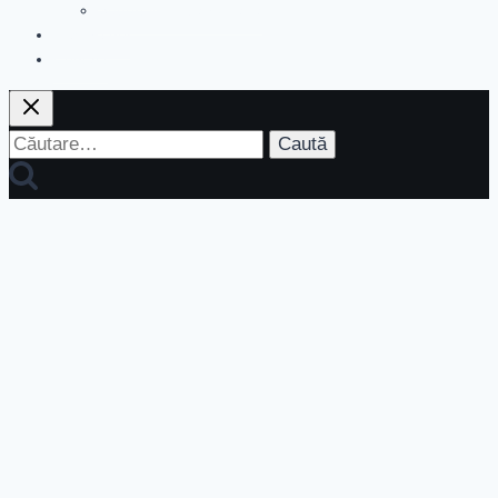
Suport in limba romana
Despre noi
Contact
Caută
după: