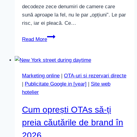
decodeze zece denumiri de camere care
sună aproape la fel, nu le par „opțiuni”. Le par
risc, iar ei pleacă. Ce…
De
Read More
ce
prea
multe
tipuri
Marketing online
|
OTA-uri si rezervari directe
de
|
Publicitate Google in [year]
|
Site web
camere
hotelier
opresc
rezervările
Cum oprești OTAs să-ți
directe
în
preia căutările de brand în
2026
2026