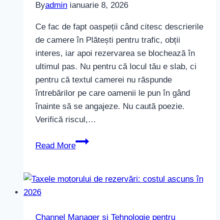
By
admin
ianuarie 8, 2026
Ce fac de fapt oaspeții când citesc descrierile
de camere în Plătești pentru trafic, obții
interes, iar apoi rezervarea se blochează în
ultimul pas. Nu pentru că locul tău e slab, ci
pentru că textul camerei nu răspunde
întrebărilor pe care oamenii le pun în gând
înainte să se angajeze. Nu caută poezie.
Verifică riscul,…
Descrieri
Read More
de
camere
care
vând
fără
Channel Manager si Tehnologie pentru