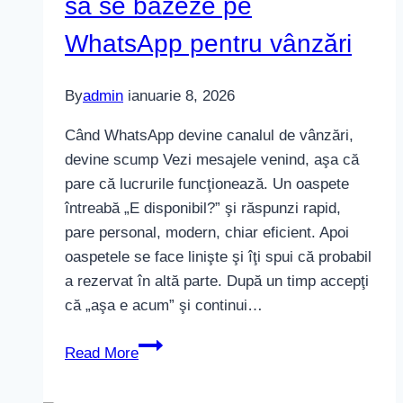
să se bazeze pe
WhatsApp pentru vânzări
By
admin
ianuarie 8, 2026
Când WhatsApp devine canalul de vânzări,
devine scump Vezi mesajele venind, aşa că
pare că lucrurile funcţionează. Un oaspete
întreabă „E disponibil?” şi răspunzi rapid,
pare personal, modern, chiar eficient. Apoi
oaspetele se face linişte şi îţi spui că probabil
a rezervat în altă parte. După un timp accepţi
că „aşa e acum” şi continui…
De
Read More
ce
site-