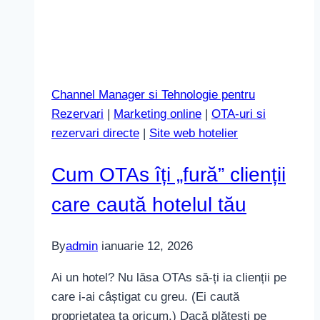
Channel Manager si Tehnologie pentru
Rezervari
|
Marketing online
|
OTA-uri si
rezervari directe
|
Site web hotelier
Cum OTAs îți „fură” clienții
care caută hotelul tău
By
admin
ianuarie 12, 2026
Ai un hotel? Nu lăsa OTAs să-ți ia clienții pe
care i-ai câștigat cu greu. (Ei caută
proprietatea ta oricum.) Dacă plătești pe