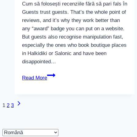
Cum să folosești recenziile fără să pari fals în
Guests trust guests. That’s the whole point of
reviews, and it’s why they work better than
any “award” badge you can put on a website.
But guests also recognise manipulation fast,
especially the ones who book boutique places
in Halkidiki or Salonic and have been
disappointed…
Cum
Read More
să
folosești
recenziile
Next
Page
1
2
3
fără
Page
să
navigation
pari
Alege
fals