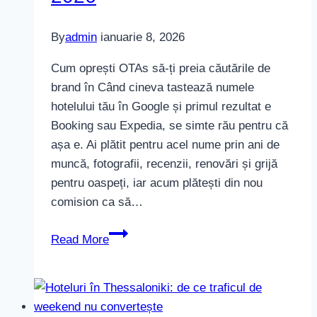
By
admin
ianuarie 8, 2026
Cum oprești OTAs să-ți preia căutările de
brand în Când cineva tastează numele
hotelului tău în Google și primul rezultat e
Booking sau Expedia, se simte rău pentru că
așa e. Ai plătit pentru acel nume prin ani de
muncă, fotografii, recenzii, renovări și grijă
pentru oaspeți, iar acum plătești din nou
comision ca să…
Cum
Read More
oprești
OTAs
să-
ți