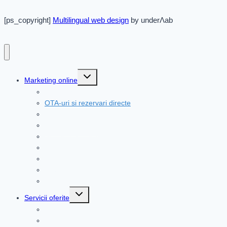
[ps_copyright]
Multilingual web design
by underΛab
Toggle
Marketing online
child
menu
Articole site
OTA-uri si rezervari directe
Practical tourism industry solutions [2026]
Marketing online
Site web hotelier
Google Advertising in 2026
Social Media in Turism
AI and llm in Tourism Marketing in 2026
Channel Manager si Tehnologie pentru Rezervari
Toggle
Servicii oferite
child
menu
Servicii
Produse