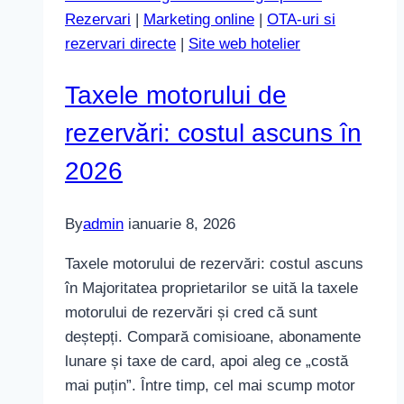
exagerări
Rezervari
|
Marketing online
|
OTA-uri si
rezervari directe
|
Site web hotelier
Taxele motorului de
rezervări: costul ascuns în
2026
By
admin
ianuarie 8, 2026
Taxele motorului de rezervări: costul ascuns
în Majoritatea proprietarilor se uită la taxele
motorului de rezervări și cred că sunt
deștepți. Compară comisioane, abonamente
lunare și taxe de card, apoi aleg ce „costă
mai puțin”. Între timp, cel mai scump motor