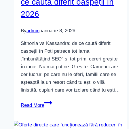
ce caută diferit oaspeții în
2026
By
admin
ianuarie 8, 2026
Sithonia vs Kassandra: de ce caută diferit
oaspeții în Poți petrece tot iarna
„îmbunătățind SEO” și tot primi cereri greșite
în iunie. Nu mai puține. Greșite. Oameni care
cer lucruri pe care nu le oferi, familii care se
așteaptă la un resort când tu eşti o vilă
liniștită, cupluri care vor izolare când tu ești…
Sithonia
Read More
vs
Kassandra:
de