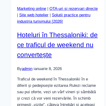
preia
Marketing online
|
OTA-uri si rezervari directe
căutările
|
Site web hotelier
|
Solutii practice pentru
de
industria turismului [2026]
brand
în
Hoteluri în Thessaloniki: de
2026
ce traficul de weekend nu
convertește
By
admin
ianuarie 8, 2026
Traficul de weekend în Thessaloniki în e
diferit și pedepsește ezitarea Rulezi reclame
sau pui oferte, vezi un vârf vineri și sâmbătă
și crezi că vor veni rezervările. În schimb
primești „vizite”, câteva întrebări și aceleași