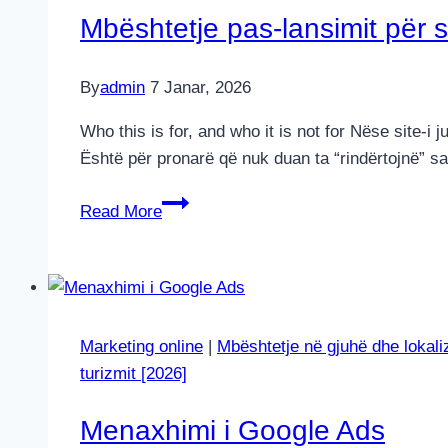
Mbështetje pas-lansimit për s
By
admin
7 Janar, 2026
Who this is for, and who it is not for Nëse site-i
Është për pronarë që nuk duan ta “rindërtojnë” 
Mbështetje
Read More
pas-
lansimit
për
site
Marketing online
|
Mbështetje në gjuhë dhe lokali
turizmit [2026]
Menaxhimi i Google Ads