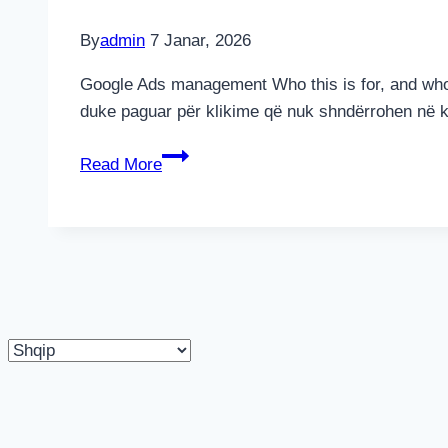
By
admin
7 Janar, 2026
Google Ads management Who this is for, and who it 
duke paguar për klikime që nuk shndërrohen në kë
Menaxhimi
Read More
i
Google
Ads
Zgjidhni
gjuhë