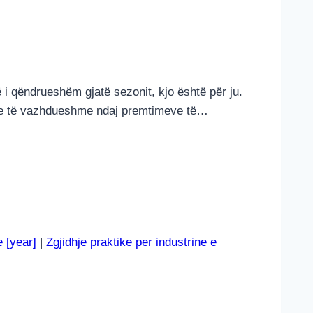
ë i qëndrueshëm gjatë sezonit, kjo është për ju.
jtje të vazhdueshme ndaj premtimeve të…
 [year]
|
Zgjidhje praktike per industrine e