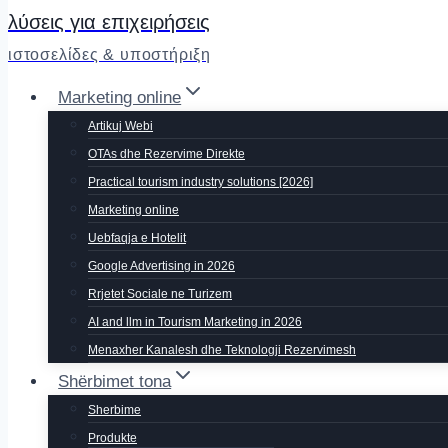
λύσεις για επιχειρήσεις
ιστοσελίδες & υποστήριξη
Marketing online
Artikuj Webi
OTAs dhe Rezervime Direkte
Practical tourism industry solutions [2026]
Marketing online
Uebfaqja e Hotelit
Google Advertising in 2026
Rrjetet Sociale ne Turizem
AI and llm in Tourism Marketing in 2026
Menaxher Kanalesh dhe Teknologji Rezervimesh
Shërbimet tona
Sherbime
Produkte