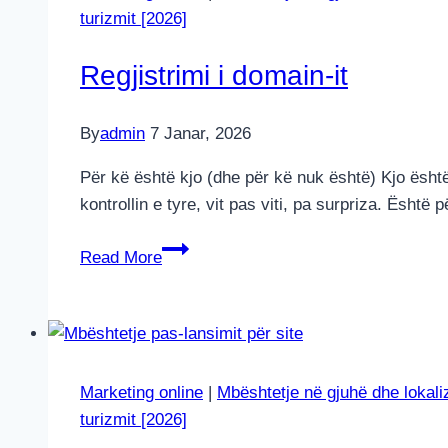
turizmit [2026]
Regjistrimi i domain-it
By
admin
7 Janar, 2026
Për kë është kjo (dhe për kë nuk është) Kjo ësht
kontrollin e tyre, vit pas viti, pa surpriza. Ësh
Regjistrimi
Read More
i
domain-
it
Marketing online
|
Mbështetje në gjuhë dhe lokali
turizmit [2026]