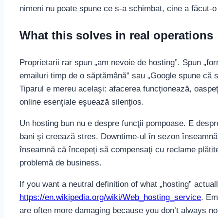
nimeni nu poate spune ce s-a schimbat, cine a făcut-o
What this solves in real operations
Proprietarii rar spun „am nevoie de hosting”. Spun „for
emailuri timp de o săptămână” sau „Google spune că site
Tiparul e mereu acelaşi: afacerea funcţionează, oaspeţ
online esenţiale eşuează silenţios.
Un hosting bun nu e despre funcţii pompoase. E despre
bani şi creează stres. Downtime-ul în sezon înseamnă m
înseamnă că începeţi să compensaţi cu reclame plătite
problemă de business.
If you want a neutral definition of what „hosting” actuall
https://en.wikipedia.org/wiki/Web_hosting_service
. Em
are often more damaging because you don’t always not