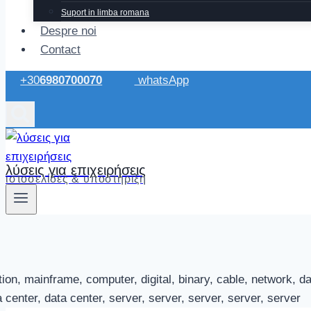
Suport in limba romana
Despre noi
Contact
+30
6980700070
whatsApp
λύσεις για επιχειρήσεις
ιστοσελίδες & υποστήριξη