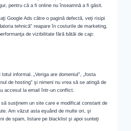
ur, pentru că a fi online nu înseamnă a fi găsit.
aţi Google Ads către o pagină defectă, veţi risipi
datoria tehnică” reapare în costurile de marketing,
rformanţa de vizibilitate fără bătăi de cap:
 totul informal. „Veriga are domeniul”, „fosta
inul de hosting” şi nimeni nu vrea să se atingă de
 accesul la email într-un conflict.
 să susţinem un site care e modificat constant de
ute. Am văzut asta eşuând de multe ori, şi
ini de spam, listare pe blacklist şi apoi sunteţi