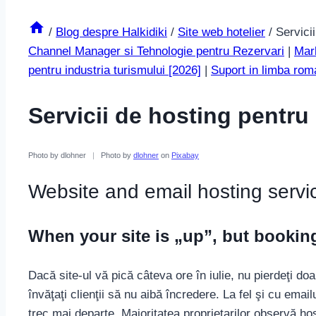
/
Blog despre Halkidiki
/
Site web hotelier
/
Servicii
Channel Manager si Tehnologie pentru Rezervari
|
Mark
pentru industria turismului [2026]
|
Suport in limba ro
Servicii de hosting pentru 
Photo by dlohner
|
Photo by
dlohner
on
Pixabay
Website and email hosting servi
When your site is „up”, but booking
Dacă site-ul vă pică câteva ore în iulie, nu pierdeţi doar 
învăţaţi clienţii să nu aibă încredere. La fel şi cu emai
trec mai departe. Majoritatea proprietarilor observă ho