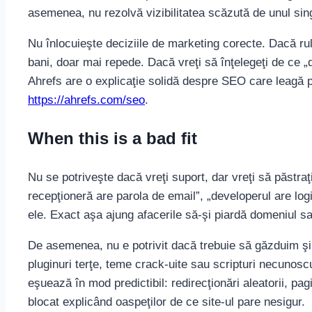
asemenea, nu rezolvă vizibilitatea scăzută de unul sing
Nu înlocuieşte deciziile de marketing corecte. Dacă rul
bani, doar mai repede. Dacă vreţi să înţelegeţi de ce „
Ahrefs are o explicaţie solidă despre SEO care leagă pe
https://ahrefs.com/seo
.
When this is a bad fit
Nu se potriveşte dacă vreţi suport, dar vreţi să păstraţi
recepţioneră are parola de email”, „developerul are log
ele. Exact aşa ajung afacerile să-şi piardă domeniul sau
De asemenea, nu e potrivit dacă trebuie să găzduim şi
pluginuri terţe, teme crack-uite sau scripturi necunosc
eşuează în mod predictibil: redirecţionări aleatorii, pag
blocat explicând oaspeţilor de ce site-ul pare nesigur.