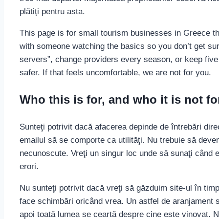
plătiţi pentru asta.
This page is for small tourism businesses in Greece th
with someone watching the basics so you don’t get surp
servers”, change providers every season, or keep five 
safer. If that feels uncomfortable, we are not for you.
Who this is for, and who it is not fo
Sunteţi potrivit dacă afacerea depinde de întrebări direct
emailul să se comporte ca utilităţi. Nu trebuie să deven
necunoscute. Vreţi un singur loc unde să sunaţi când e
erori.
Nu sunteţi potrivit dacă vreţi să găzduim site-ul în ti
face schimbări oricând vrea. Un astfel de aranjament se
apoi toată lumea se ceartă despre cine este vinovat. 