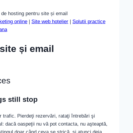
 de hosting pentru site și email
eting online
|
Site web hotelier
|
Solutii practice
mana
site și email
ces
s still stop
trafic. Pierdeţi rezervări, rataţi întrebări şi
lul: dacă oaspeţii nu vă pot contacta, nu aşteaptă,
stingul doar când ceva se strică, şi atunci deja