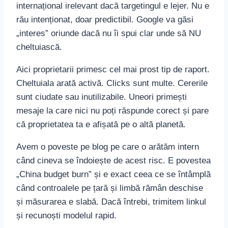
internațional irelevant dacă targetingul e lejer. Nu e
rău intenționat, doar predictibil. Google va găsi
„interes” oriunde dacă nu îi spui clar unde să NU
cheltuiască.
Aici proprietarii primesc cel mai prost tip de raport.
Cheltuiala arată activă. Clicks sunt multe. Cererile
sunt ciudate sau inutilizabile. Uneori primești
mesaje la care nici nu poți răspunde corect și pare
că proprietatea ta e afișată pe o altă planetă.
Avem o poveste pe blog pe care o arătăm intern
când cineva se îndoiește de acest risc. E povestea
„China budget burn” și e exact ceea ce se întâmplă
când controalele pe țară și limbă rămân deschise
și măsurarea e slabă. Dacă întrebi, trimitem linkul
și recunoști modelul rapid.