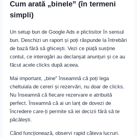
Cum arată „binele” (în termeni
simpli)
Un setup bun de Google Ads e plictisitor în sensul
bun. Deschizi un raport și poți răspunde la întrebări
de bază fără să ghicești. Vezi ce piață susține
contul, ce interogări au declanșat anunțuri și ce au
făcut acele clicks după aceea.
Mai important, „bine” înseamnă că poți lega
cheltuiala de cereri și rezervări, nu doar de clicks.
Nu înseamnă că fiecare rezervare e atribuită
perfect. Înseamnă că ai un lanț de dovezi de
încredere care-ți permite să iei decizii fără să te
păcălești.
Când funcționează, observi rapid câteva lucruri.