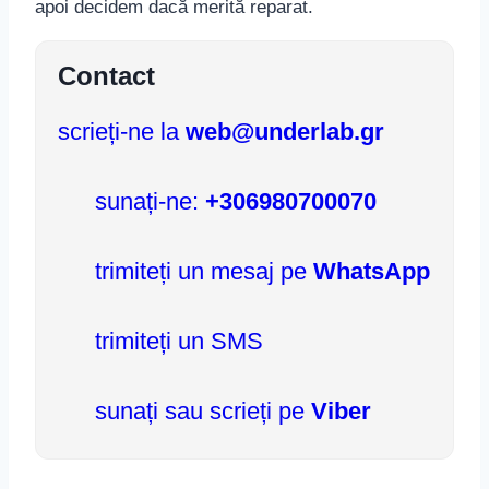
apoi decidem dacă merită reparat.
Contact
scrieți-ne la
web@underlab.gr
sunați-ne:
+306980700070
trimiteți un mesaj pe
WhatsApp
trimiteți un SMS
sunați sau scrieți pe
Viber