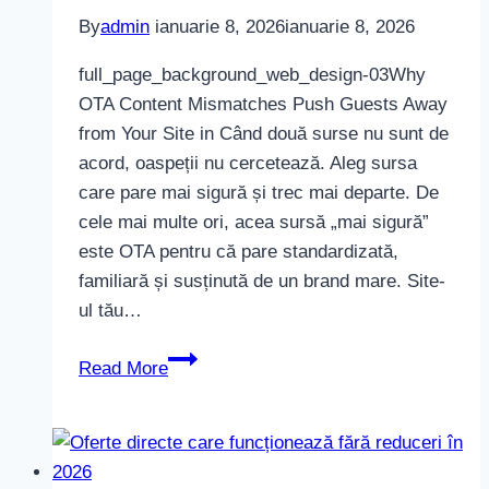
By
admin
ianuarie 8, 2026
ianuarie 8, 2026
full_page_background_web_design-03Why
OTA Content Mismatches Push Guests Away
from Your Site in Când două surse nu sunt de
acord, oaspeții nu cercetează. Aleg sursa
care pare mai sigură și trec mai departe. De
cele mai multe ori, acea sursă „mai sigură”
este OTA pentru că pare standardizată,
familiară și susținută de un brand mare. Site-
ul tău…
De
Read More
ce
discrepanțele
de
conținut