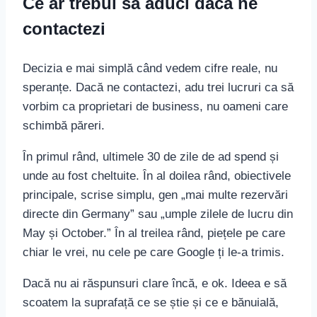
Ce ar trebui să aduci dacă ne
contactezi
Decizia e mai simplă când vedem cifre reale, nu
speranțe. Dacă ne contactezi, adu trei lucruri ca să
vorbim ca proprietari de business, nu oameni care
schimbă păreri.
În primul rând, ultimele 30 de zile de ad spend și
unde au fost cheltuite. În al doilea rând, obiectivele
principale, scrise simplu, gen „mai multe rezervări
directe din Germany” sau „umple zilele de lucru din
May și October.” În al treilea rând, piețele pe care
chiar le vrei, nu cele pe care Google ți le-a trimis.
Dacă nu ai răspunsuri clare încă, e ok. Ideea e să
scoatem la suprafață ce se știe și ce e bănuială,