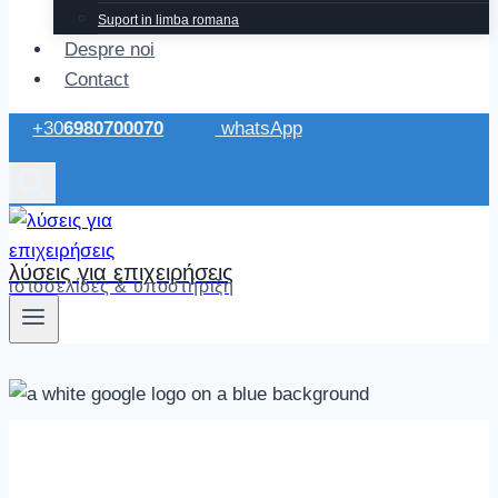
Suport in limba romana
Despre noi
Contact
+30
6980700070
whatsApp
λύσεις για επιχειρήσεις
ιστοσελίδες & υποστήριξη