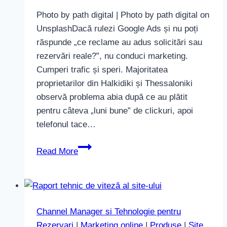
Photo by path digital | Photo by path digital on
UnsplashDacă rulezi Google Ads și nu poți
răspunde „ce reclame au adus solicitări sau
rezervări reale?”, nu conduci marketing.
Cumperi trafic și speri. Majoritatea
proprietarilor din Halkidiki și Thessaloniki
observă problema abia după ce au plătit
pentru câteva „luni bune” de clickuri, apoi
telefonul tace…
Obiective
Read More
Analytics
și
conexiunea
Google
Channel Manager si Tehnologie pentru
Ads
Rezervari
|
Marketing online
|
Produse
|
Site