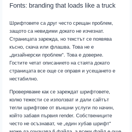
Fonts: branding that loads like a truck
Шрифтовете са друг често срещан проблем,
защото са невидими докато не изчезнат.
Страницата зарежда, но текстът се появява
късно, скача или флашва. Това не е
„дизайнерски проблем“. Това е доверие.
Гостите четат описанието на стаята докато
страницата все още се оправя и усещането е
нестабилно.
Проверяваме как се зареждат шрифтовете,
колко тежести се използват и дали сайтът
тегли шрифтове от външни услуги по начин,
който забавя първия render. Собствениците
често не осъзнават, че „един хубав шрифт“
може да означава 6 файла, а всеки файл е още