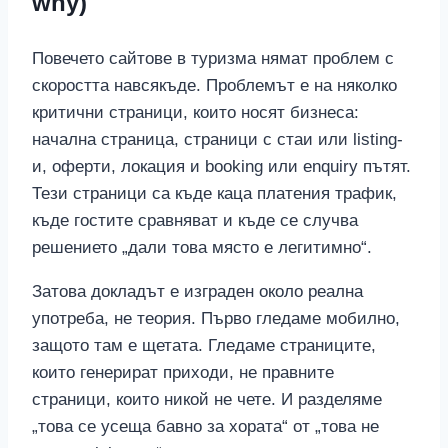
why)
Повечето сайтове в туризма нямат проблем с
скоростта навсякъде. Проблемът е на няколко
критични страници, които носят бизнеса:
начална страница, страници с стаи или listing-
и, оферти, локация и booking или enquiry пътят.
Тези страници са къде каца платения трафик,
къде гостите сравняват и къде се случва
решението „дали това място е легитимно“.
Затова докладът е изграден около реална
употреба, не теория. Първо гледаме мобилно,
защото там е щетата. Гледаме страниците,
които генерират приходи, не правните
страници, които никой не чете. И разделяме
„това се усеща бавно за хората“ от „това не