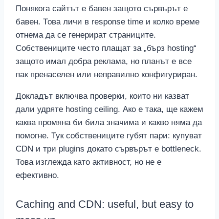
Понякога сайтът е бавен защото сървърът е
бавен. Това личи в response time и колко време
отнема да се генерират страниците.
Собствениците често плащат за „бърз hosting“
защото имал добра реклама, но планът е все
пак пренаселен или неправилно конфигуриран.
Докладът включва проверки, които ни казват
дали удряте hosting ceiling. Ако е така, ще кажем
каква промяна би била значима и какво няма да
помогне. Тук собствениците губят пари: купуват
CDN и три plugins докато сървърът е bottleneck.
Това изглежда като активност, но не е
ефективно.
Caching and CDN: useful, but easy to