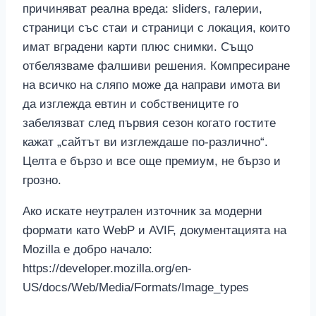
причиняват реална вреда: sliders, галерии,
страници със стаи и страници с локация, които
имат вградени карти плюс снимки. Също
отбелязваме фалшиви решения. Компресиране
на всичко на сляпо може да направи имотa ви
да изглежда евтин и собствениците го
забелязват след първия сезон когато гостите
кажат „сайтът ви изглеждаше по-различно“.
Целта е бързо и все още премиум, не бързо и
грозно.
Ако искате неутрален източник за модерни
формати като WebP и AVIF, документацията на
Mozilla е добро начало:
https://developer.mozilla.org/en-
US/docs/Web/Media/Formats/Image_types