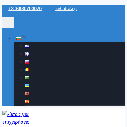
Към
+30
6980700070
whatsApp
съдържанието