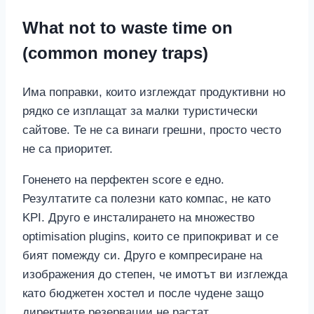
What not to waste time on
(common money traps)
Има поправки, които изглеждат продуктивни но
рядко се изплащат за малки туристически
сайтове. Те не са винаги грешни, просто често
не са приоритет.
Гоненето на перфектен score е едно.
Резултатите са полезни като компас, не като
KPI. Друго е инсталирането на множество
optimisation plugins, които се припокриват и се
бият помежду си. Друго е компресиране на
изображения до степен, че имотът ви изглежда
като бюджетен хостел и после чудене защо
директните резервации не растат.