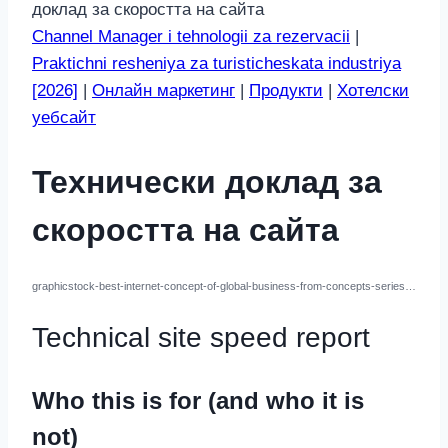
доклад за скоростта на сайта
Channel Manager i tehnologii za rezervacii
|
Praktichni resheniya za turisticheskata industriya
[2026]
|
Онлайн маркетинг
|
Продукти
|
Хотелски
уебсайт
Технически доклад за
скоростта на сайта
graphicstock-best-internet-concept-of-global-business-from-concepts-series-elements-of-this-image-furnished-by-nasa_H_YGvIiDgog
Technical site speed report
Who this is for (and who it is
not)