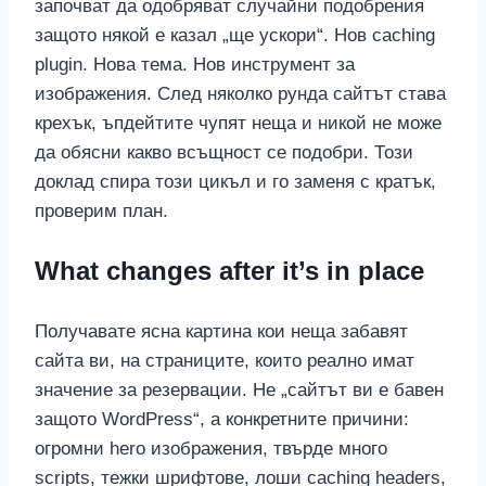
започват да одобряват случайни подобрения
защото някой е казал „ще ускори“. Нов caching
plugin. Нова тема. Нов инструмент за
изображения. След няколко рунда сайтът става
крехък, ъпдейтите чупят неща и никой не може
да обясни какво всъщност се подобри. Този
доклад спира този цикъл и го заменя с кратък,
проверим план.
What changes after it’s in place
Получавате ясна картина кои неща забавят
сайта ви, на страниците, които реално имат
значение за резервации. Не „сайтът ви е бавен
защото WordPress“, а конкретните причини:
огромни hero изображения, твърде много
scripts, тежки шрифтове, лоши caching headers,