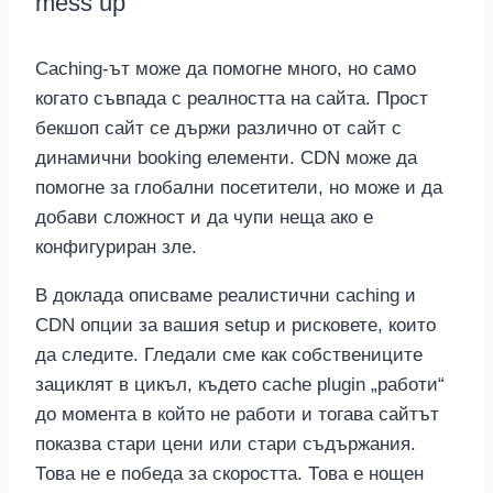
mess up
Caching-ът може да помогне много, но само
когато съвпада с реалността на сайта. Прост
бекшоп сайт се държи различно от сайт с
динамични booking елементи. CDN може да
помогне за глобални посетители, но може и да
добави сложност и да чупи неща ако е
конфигуриран зле.
В доклада описваме реалистични caching и
CDN опции за вашия setup и рисковете, които
да следите. Гледали сме как собствениците
зациклят в цикъл, където cache plugin „работи“
до момента в който не работи и тогава сайтът
показва стари цени или стари съдържания.
Това не е победа за скоростта. Това е нощен