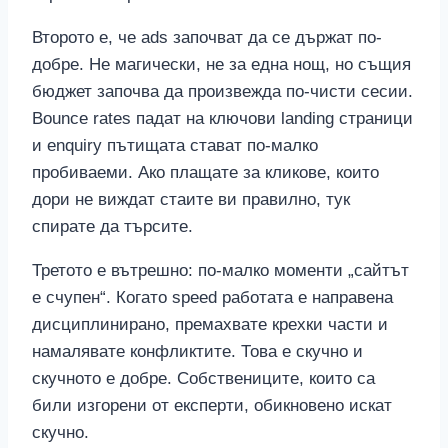
Второто е, че ads започват да се държат по-
добре. Не магически, не за една нощ, но същия
бюджет започва да произвежда по-чисти сесии.
Bounce rates падат на ключови landing страници
и enquiry пътищата стават по-малко
пробиваеми. Ако плащате за кликове, които
дори не виждат стаите ви правилно, тук
спирате да търсите.
Третото е вътрешно: по-малко моменти „сайтът
е счупен“. Когато speed работата е направена
дисциплинирано, премахвате крехки части и
намалявате конфликтите. Това е скучно и
скучното е добре. Собствениците, които са
били изгорени от експерти, обикновено искат
скучно.