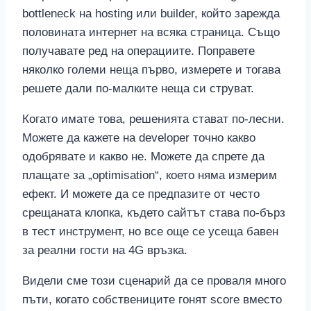
bottleneck на hosting или builder, който зарежда
половината интернет на всяка страница. Също
получавате ред на операциите. Поправете
няколко големи неща първо, измерете и тогава
решете дали по-малките неща си струват.
Когато имате това, решенията стават по-лесни.
Можете да кажете на developer точно какво
одобрявате и какво не. Можете да спрете да
плащате за „optimisation“, което няма измерим
ефект. И можете да се предпазите от често
срещаната клопка, където сайтът става по-бърз
в тест инструмент, но все още се усеща бавен
за реални гости на 4G връзка.
Видели сме този сценарий да се проваля много
пъти, когато собствениците гонят score вместо