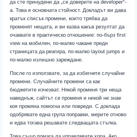
да сте принудени да „се доверите на developer“-
a. Това е основната стойност. Докладът ви дава
кратък списък промени, които трябва да
променят нещата, и ви казва какъв резултат да
очаквате в практическо отношение: по-бърз first
view на мобилен, по-малко чакане преди
страницата да реагира, по-малко layout jumps и
по-малко излишно зареждане.
После го използвате, за да избегнете случайни
промени. Случайните промени са как
бюджетите изчезват. Някой променя три неща
наведнъж, сайтът се променя и никой не знае
коя промяна помогна или повреди. С доклада
одобрявате една група поправки, мерите отново
и едва тогава решавате следващата стъпка.
Това също помага да управлявате хора. Ако