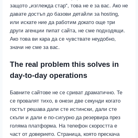
защото „изглежда стар“, това не е за вас. Ако не
давате достъп до базови детайли за hosting,
или искате ние да работим докато още три
други агенции пипат сайта, не сме подходящи.
Ако това ви кара да се чувствате неудобно,
значи не сме за вас.
The real problem this solves in
day-to-day operations
Бавните сайтове не се сриват драматично. Те
се провалят тихо, в онези две секунди когато
гостът решава дали сте истински, дали сте
скъпи и дали е по-сигурно да резервира през
голяма платформа. На телефон скоростта е
част от доверието. Страница, която прескача