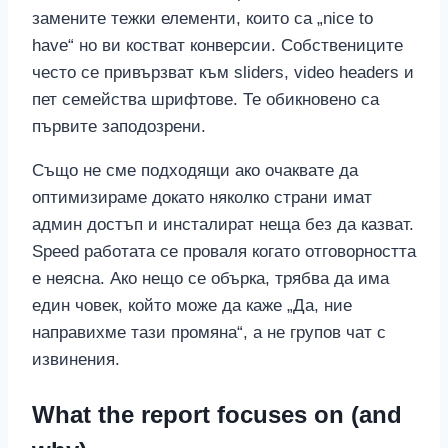
замените тежки елементи, които са „nice to
have“ но ви костват конверсии. Собствениците
често се привързват към sliders, video headers и
пет семейства шрифтове. Те обикновено са
първите заподозрени.
Също не сме подходящи ако очаквате да
оптимизираме докато няколко страни имат
админ достъп и инсталират неща без да казват.
Speed работата се проваля когато отговорността
е неясна. Ако нещо се обърка, трябва да има
един човек, който може да каже „Да, ние
направихме тази промяна“, а не групов чат с
извинения.
What the report focuses on (and