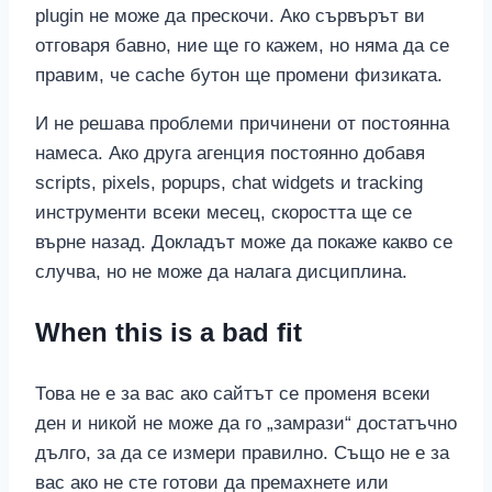
plugin не може да прескочи. Ако сървърът ви
отговаря бавно, ние ще го кажем, но няма да се
правим, че cache бутон ще промени физиката.
И не решава проблеми причинени от постоянна
намеса. Ако друга агенция постоянно добавя
scripts, pixels, popups, chat widgets и tracking
инструменти всеки месец, скоростта ще се
върне назад. Докладът може да покаже какво се
случва, но не може да налага дисциплина.
When this is a bad fit
Това не е за вас ако сайтът се променя всеки
ден и никой не може да го „замрази“ достатъчно
дълго, за да се измери правилно. Също не е за
вас ако не сте готови да премахнете или