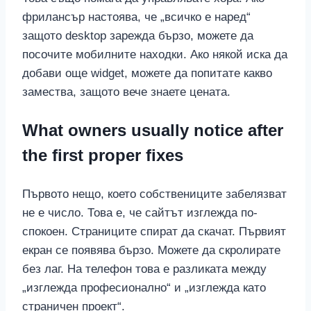
фрилансър настоява, че „всичко е наред“
защото desktop зарежда бързо, можете да
посочите мобилните находки. Ако някой иска да
добави още widget, можете да попитате какво
замества, защото вече знаете цената.
What owners usually notice after
the first proper fixes
Първото нещо, което собствениците забелязват
не е число. Това е, че сайтът изглежда по-
спокоен. Страниците спират да скачат. Първият
екран се появява бързо. Можете да скролирате
без лаг. На телефон това е разликата между
„изглежда професионално“ и „изглежда като
страничен проект“.