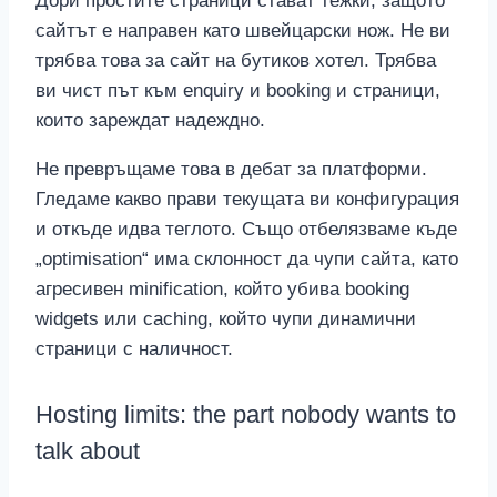
Дори простите страници стават тежки, защото
сайтът е направен като швейцарски нож. Не ви
трябва това за сайт на бутиков хотел. Трябва
ви чист път към enquiry и booking и страници,
които зареждат надеждно.
Не превръщаме това в дебат за платформи.
Гледаме какво прави текущата ви конфигурация
и откъде идва теглото. Също отбелязваме къде
„optimisation“ има склонност да чупи сайта, като
агресивен minification, който убива booking
widgets или caching, който чупи динамични
страници с наличност.
Hosting limits: the part nobody wants to
talk about