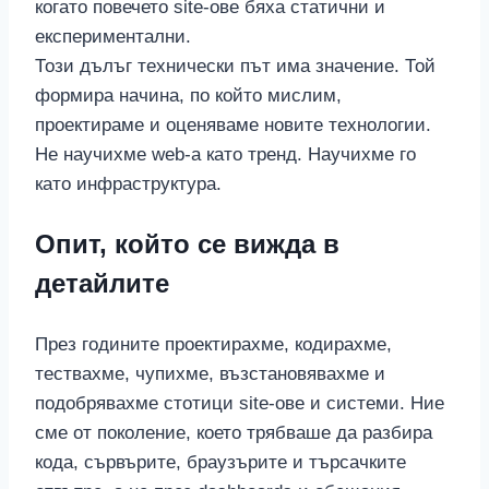
когато повечето site-ове бяха статични и
експериментални.
Този дълъг технически път има значение. Той
формира начина, по който мислим,
проектираме и оценяваме новите технологии.
Не научихме web-а като тренд. Научихме го
като инфраструктура.
Опит, който се вижда в
детайлите
През годините проектирахме, кодирахме,
тествахме, чупихме, възстановявахме и
подобрявахме стотици site-ове и системи. Ние
сме от поколение, което трябваше да разбира
кода, сървърите, браузърите и търсачките