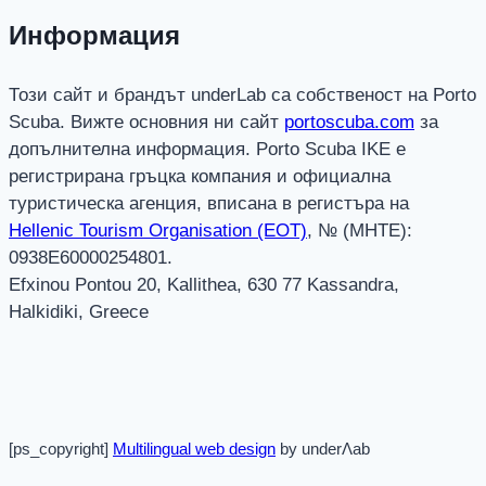
Информация
Този сайт и брандът underLab са собственост на Porto
Scuba. Вижте основния ни сайт
portoscuba.com
за
допълнителна информация. Porto Scuba IKE е
регистрирана гръцка компания и официална
туристическа агенция, вписана в регистъра на
Hellenic Tourism Organisation (EOT)
, № (MHTE):
0938E60000254801.
Efxinou Pontou 20, Kallithea, 630 77 Kassandra,
Halkidiki, Greece
[ps_copyright]
Multilingual web design
by underΛab