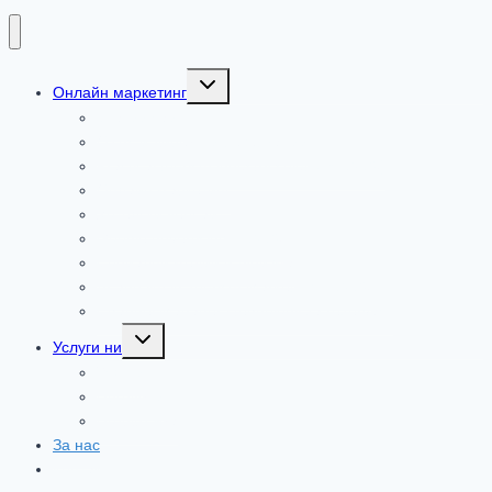
Toggle
Онлайн маркетинг
child
menu
Статии сайт
OTAs и директни резервации
Practical tourism industry solutions [2026]
Онлайн маркетинг
Хотелски уебсайт
Google Advertising in 2026
Социални медии в туризма
AI and llm in Tourism Marketing in 2026
Channel Manager i tehnologii za rezervacii
Toggle
Услуги ни
child
menu
Услуги
Продукти
Поддръжка
За нас
Контакт