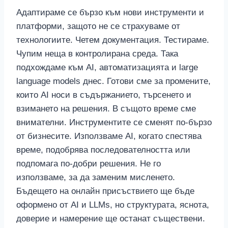
Адаптираме се бързо към нови инструменти и
платформи, защото не се страхуваме от
технологиите. Четем документация. Тестираме.
Чупим неща в контролирана среда. Така
подхождаме към AI, автоматизацията и large
language models днес. Готови сме за промените,
които AI носи в съдържанието, търсенето и
взимането на решения. В същото време сме
внимателни. Инструментите се сменят по-бързо
от бизнесите. Използваме AI, когато спестява
време, подобрява последователността или
подпомага по-добри решения. Не го
използваме, за да заменим мисленето.
Бъдещето на онлайн присъствието ще бъде
оформено от AI и LLMs, но структурата, яснота,
доверие и намерение ще останат съществени.