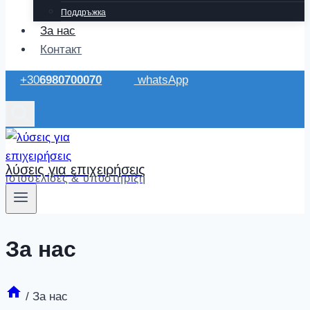
Поддръжка
За нас
Контакт
+30
6980700070
whatsApp
λύσεις για επιχειρήσεις
ιστοσελίδες & υποστήριξη
За нас
/
За нас