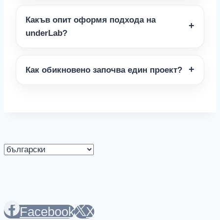
Какъв опит оформя подхода на
underLab?
Как обикновено започва един проект?
Изберете
език
Facebook
X