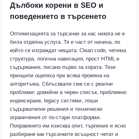
Дълбоки корени в SEO и
поведението в търсенето
Оптимизацията за търсачки за нас никога не е
била отделна услуга. Тя е част от начина, по
който се изграждат нещата. Clean code, четима
структура, логична навигация, прост HTML и
съдържание, писано първо за хората. Тези
принципи оцеляха при всяка промяна на
алгоритъма. Сблъсквали сме се с реални
проблеми: домейни в черен списък, проблемно
индексиране, legacy системи, лоши
съдържателни решения и технически
ограничения от по-стари платформи.
Поправянето им изисква опит, търпение и ясно
разбиране как търсачките всъщност четат и