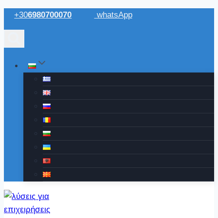
Към
+30
6980700070
whatsApp
съдържанието