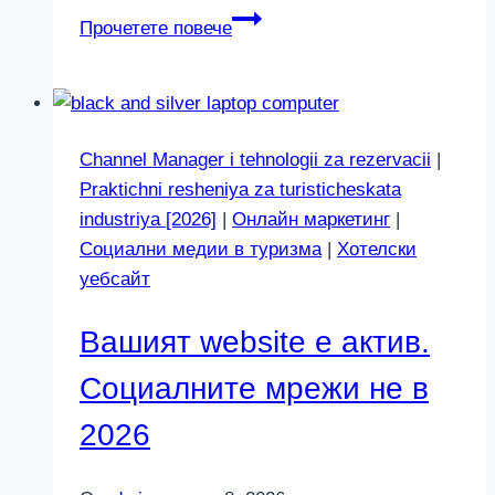
PriceLabs
Прочетете повече
и
автоматични
ценови
ъпдейти:
Channel Manager i tehnologii za rezervacii
|
Какво
Praktichni resheniya za turisticheskata
се
industriya [2026]
|
Онлайн маркетинг
|
променя
Социални медии в туризма
|
Хотелски
през
уебсайт
2026
Вашият website е актив.
Социалните мрежи не в
2026