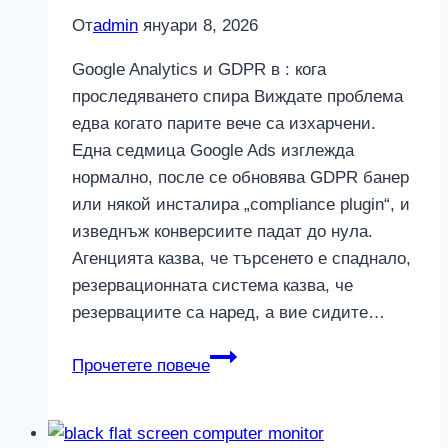
От
admin
януари 8, 2026
Google Analytics и GDPR в : кога
проследяването спира Виждате проблема
едва когато парите вече са изхарчени.
Една седмица Google Ads изглежда
нормално, после се обновява GDPR банер
или някой инсталира „compliance plugin“, и
изведнъж конверсиите падат до нула.
Агенцията казва, че търсенето е спаднало,
резервационната система казва, че
резервациите са наред, а вие сидите…
Google
Прочетете повече
Analytics
и
GDPR