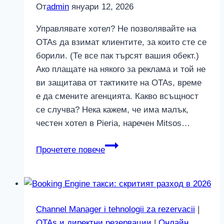
От
admin
януари 12, 2026
Управлявате хотел? Не позволявайте на
OTAs да взимат клиентите, за които сте се
борили. (Те все пак търсят вашия обект.)
Ако плащате на някого за реклама и той не
ви защитава от тактиките на OTAs, време
е да смените агенцията. Какво всъщност
се случва? Нека кажем, че има малък,
честен хотел в Pieria, наречен Mitsos…
Как
Прочетете повече
OTAs
„крадат“
клиентите,
търсещи
Channel Manager i tehnologii za rezervacii
|
вашия
OTAs и директни резервации
|
Онлайн