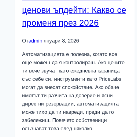
2026
ценови ъпдейти: Какво се
променя през 2026
От
admin
януари 8, 2026
Автоматизацията е полезна, когато все
още можеш да я контролираш. Ако цените
ти вече звучат като ежедневна караница
със себе си, инструменти като PriceLabs
могат да внесат спокойствие. Ако обаче
имотът ти разчита на доверие и ясни
директни резервации, автоматизацията
може тихо да ти навреди, преди да го
забележиш. Повечето собственици
осъзнават това след няколко…