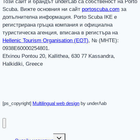
Този сайт и брандът underLab са собственост на Porto
Scuba. Вижте основния ни сайт
portoscuba.com
за
допълнителна информация. Porto Scuba IKE е
регистрирана гръцка компания и официална
туристическа агенция, вписана в регистъра на
Hellenic Tourism Organisation (EOT)
, № (MHTE):
0938E60000254801.
Efxinou Pontou 20, Kallithea, 630 77 Kassandra,
Halkidiki, Greece
[ps_copyright]
Multilingual web design
by underΛab
Toggle