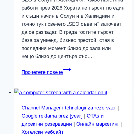
работи през 2026 Хората не търсят по един
и същи начин в Солун и в Халкидики и
точно тук повечето „SEO съвети“ започват
да се разпадат. В града гостите търсят
база за уикенд, бизнес престой, стая в
последния момент близо до зала или
нещо близо до центъра със…
SEO
Прочетете повече
в
Солун
и
Халкидики:
Channel Manager i tehnologii za rezervacii
|
Какво
Google reklama prez [year]
|
OTAs и
работи
директни резервации
|
Онлайн маркетинг
|
през
Хотелски уебсайт
2026