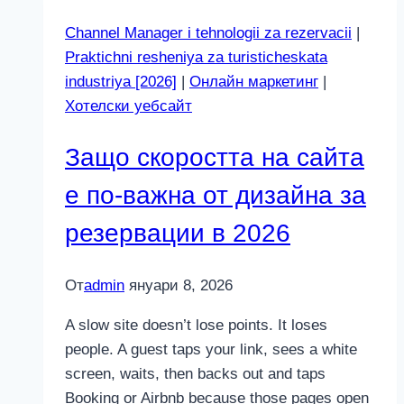
в
Channel Manager i tehnologii za rezervacii
|
2026:
Praktichni resheniya za turisticheskata
кога
industriya [2026]
|
Онлайн маркетинг
|
проследяването
Хотелски уебсайт
спира
Защо скоростта на сайта
е по-важна от дизайна за
резервации в 2026
От
admin
януари 8, 2026
A slow site doesn’t lose points. It loses
people. A guest taps your link, sees a white
screen, waits, then backs out and taps
Booking or Airbnb because those pages open