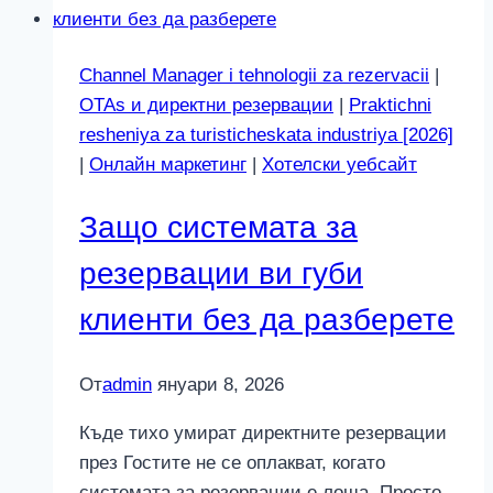
Социалните
мрежи
Channel Manager i tehnologii za rezervacii
|
не
OTAs и директни резервации
|
Praktichni
в
resheniya za turisticheskata industriya [2026]
2026
|
Онлайн маркетинг
|
Хотелски уебсайт
Защо системата за
резервации ви губи
клиенти без да разберете
От
admin
януари 8, 2026
Къде тихо умират директните резервации
през Гостите не се оплакват, когато
системата за резервации е лоша. Просто