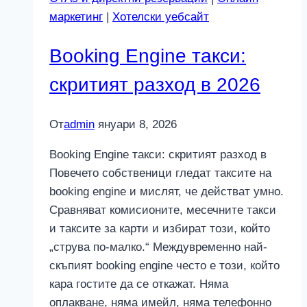
хотел
маркетинг
|
Хотелски уебсайт
Booking Engine такси:
скритият разход в 2026
От
admin
януари 8, 2026
Booking Engine такси: скритият разход в
Повечето собственици гледат таксите на
booking engine и мислят, че действат умно.
Сравняват комисионите, месечните такси
и таксите за карти и избират този, който
„струва по-малко.“ Междувременно най-
скъпият booking engine често е този, който
кара гостите да се откажат. Няма
оплакване, няма имейл, няма телефонно