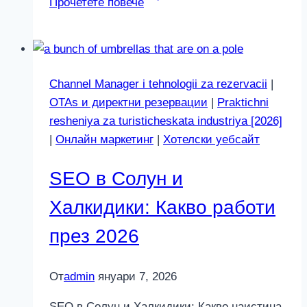
Прочетете повече
трябва
да
има
site-
Channel Manager i tehnologii za rezervacii
|
ът
OTAs и директни резервации
|
Praktichni
ви
resheniya za turisticheskata industriya [2026]
преди
|
Онлайн маркетинг
|
Хотелски уебсайт
да
пускате
SEO в Солун и
реклами
в
Халкидики: Какво работи
2026
през 2026
От
admin
януари 7, 2026
SEO в Солун и Халкидики: Какво наистина