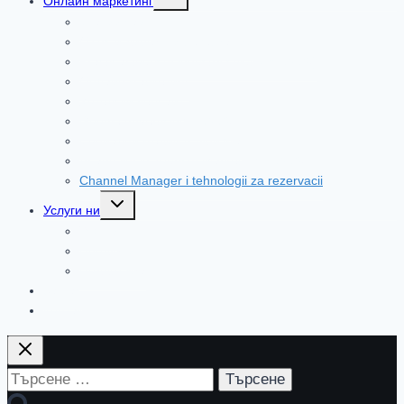
Онлайн маркетинг
child
menu
Статии сайт
OTAs и директни резервации
Practical tourism industry solutions [2026]
Онлайн маркетинг
Хотелски уебсайт
Google Advertising in 2026
Социални медии в туризма
AI and llm in Tourism Marketing in 2026
Channel Manager i tehnologii za rezervacii
Toggle
Услуги ни
child
menu
Услуги
Продукти
Поддръжка
За нас
Контакт
Търсене
за: