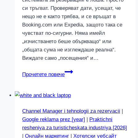
си тръгват. Проверяват дати, усещат, че
нещо не е както трябва, и се връщат в
Booking.com или Expedia, защото така се
чувстват по-сигурни. Няма имейл
„изчистването беше объркващо“ или
„общата сума не изглеждаше реална“.
Виждате само „посещения“ и…
Защо
Прочетете повече
системата
за
резервации
ви
Channel Manager i tehnologii za rezervacii
|
губи
Google reklama prez [year]
|
Praktichni
клиенти
resheniya za turisticheskata industriya [2026]
без
|
Онлайн маркетинг
|
Хотелски уебсайт
да