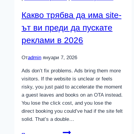
разберете
Какво трябва да има site-
ът ви преди да пускате
реклами в 2026
От
admin
януари 7, 2026
Ads don’t fix problems. Ads bring them more
visitors. If the website is unclear or feels
risky, you just paid to accelerate the moment
a guest leaves and books on an OTA instead.
You lose the click cost, and you lose the
direct booking you could’ve had if the site felt
solid. That’s a double…
Какво