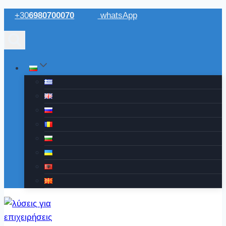
Към
+30
6980700070
whatsApp
съдържанието