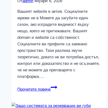
От
admin
януари 8, 2026
Вашият website е актив. Социалните
мрежи не в Можете да загубите един
сезон, ако изградите видимост върху
нещо, което не притежавате. Вашият
domain и website са собственост.
Социалните ви профили са заемано
пространство. Тази разлика звучи
теоретично, докато не ви потрябва достъп,
контрол или доказателство и не осъзнаете,
че не можете да преговаряте с
платформа….
Вашият
Прочетете повече
website
е
актив.