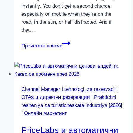
instantly. You don’t get a second chance,
especially on mobile when they’re on the
road, in the sun, or half distracted. And if
that…
Защо
Прочетете повече
скоростта
на
сайта
е
по-
Channel Manager i tehnologii za rezervacii
|
важна
OTAs и директни резервации
|
Praktichni
от
resheniya za turisticheskata industriya [2026]
дизайна
|
Онлайн маркетинг
за
резервации
PriceLabs и автоматични
в