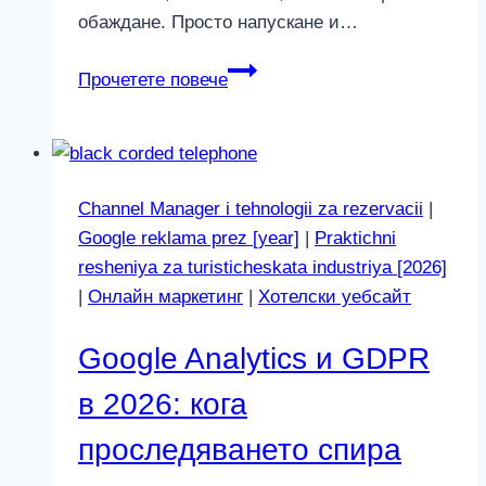
обаждане. Просто напускане и…
Booking
Прочетете повече
Engine
такси:
скритият
разход
Channel Manager i tehnologii za rezervacii
|
в
Google reklama prez [year]
|
Praktichni
2026
resheniya za turisticheskata industriya [2026]
|
Онлайн маркетинг
|
Хотелски уебсайт
Google Analytics и GDPR
в 2026: кога
проследяването спира