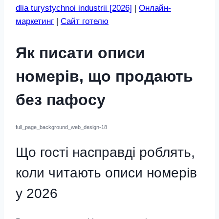
dlia turystychnoi industrii [2026]
|
Онлайн-
маркетинг
|
Сайт готелю
Як писати описи
номерів, що продають
без пафосу
full_page_background_web_design-18
Що гості насправді роблять,
коли читають описи номерів
у 2026