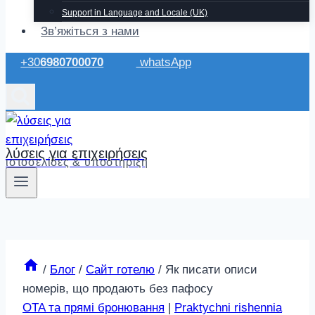
Support in Language and Locale (UK)
Зв’яжіться з нами
+30
6980700070
whatsApp
λύσεις για επιχειρήσεις
ιστοσελίδες & υποστήριξη
/
Блог
/
Сайт готелю
/
Як писати описи
номерів, що продають без пафосу
OTA та прямі бронювання
|
Praktychni rishennia