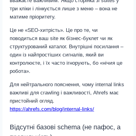
вважаєте важливим. Якщо сторінка зі suites у
три кліки і лінкується лише з меню – вона не
матиме пріоритету.
Це не «SEO‑хитрість». Це про те, чи
поводиться ваш site як бізнес‑буклет чи як
структурований каталог. Внутрішні посилання –
один із найпростіших сигналів, який ви
контролюєте, і їх часто ігнорують, бо «нічия це
робота».
Для нейтрального пояснення, чому internal links
важливі для crawling і важливості, Ahrefs має
пристойний огляд.
https://ahrefs.com/blog/internal-links/
Відсутні базові schema (не пафос, а