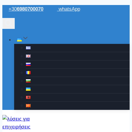
Перейти
+30
6980700070
whatsApp
до
вмісту