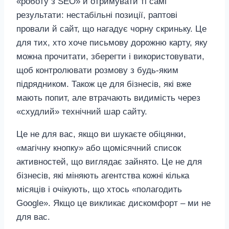
«роботу з SEO» й отримувати ті самі
результати: нестабільні позиції, раптові
провали й сайт, що нагадує чорну скриньку. Це
для тих, хто хоче письмову дорожню карту, яку
можна прочитати, зберегти і використовувати,
щоб контролювати розмову з будь‑яким
підрядником. Також це для бізнесів, які вже
мають попит, але втрачають видимість через
«схудлий» технічний шар сайту.
Це не для вас, якщо ви шукаєте обіцянки,
«магічну кнопку» або щомісячний список
активностей, що виглядає зайнято. Це не для
бізнесів, які міняють агентства кожні кілька
місяців і очікують, що хтось «полагодить
Google». Якщо це викликає дискомфорт – ми не
для вас.