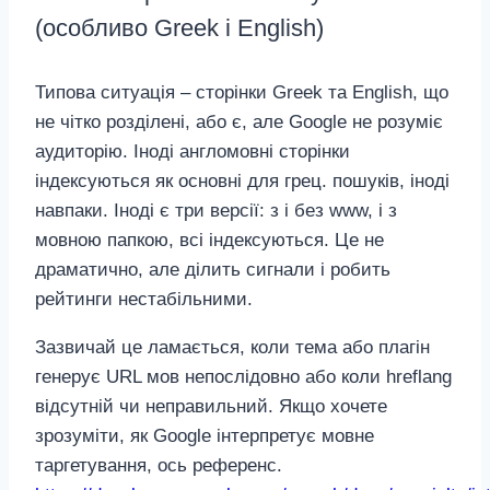
(особливо Greek і English)
Типова ситуація – сторінки Greek та English, що
не чітко розділені, або є, але Google не розуміє
аудиторію. Іноді англомовні сторінки
індексуються як основні для грец. пошуків, іноді
навпаки. Іноді є три версії: з і без www, і з
мовною папкою, всі індексуються. Це не
драматично, але ділить сигнали і робить
рейтинги нестабільними.
Зазвичай це ламається, коли тема або плагін
генерує URL мов непослідовно або коли hreflang
відсутній чи неправильний. Якщо хочете
зрозуміти, як Google інтерпретує мовне
таргетування, ось референс.