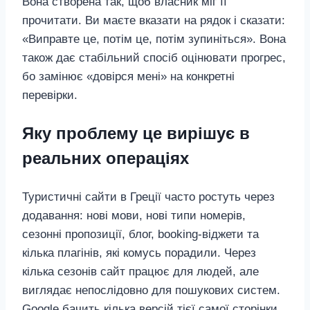
Вона створена так, щоб власник міг її
прочитати. Ви маєте вказати на рядок і сказати:
«Виправте це, потім це, потім зупиніться». Вона
також дає стабільний спосіб оцінювати прогрес,
бо замінює «довірся мені» на конкретні
перевірки.
Яку проблему це вирішує в
реальних операціях
Туристичні сайти в Греції часто ростуть через
додавання: нові мови, нові типи номерів,
сезонні пропозиції, блог, booking‑віджети та
кілька плагінів, які комусь порадили. Через
кілька сезонів сайт працює для людей, але
виглядає непослідовно для пошукових систем.
Google бачить кілька версій тієї самої сторінки,