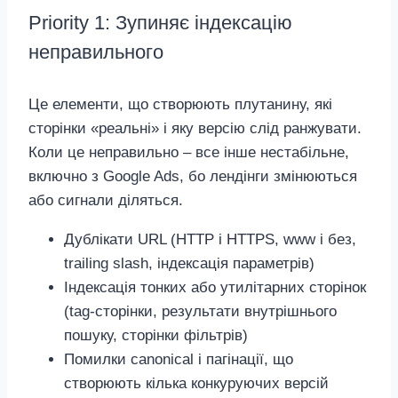
Priority 1: Зупиняє індексацію
неправильного
Це елементи, що створюють плутанину, які
сторінки «реальні» і яку версію слід ранжувати.
Коли це неправильно – все інше нестабільне,
включно з Google Ads, бо лендінги змінюються
або сигнали діляться.
Дублікати URL (HTTP і HTTPS, www і без,
trailing slash, індексація параметрів)
Індексація тонких або утилітарних сторінок
(tag‑сторінки, результати внутрішнього
пошуку, сторінки фільтрів)
Помилки canonical і пагінації, що
створюють кілька конкуруючих версій