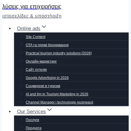
λύσεις για επιχειρήσεις
ιστοσελίδες & υποστήριξη
Online ads
Site Content
OTA та прямі бронювання
Practical tourism industry solutions [2026]
Онлайн-маркетинг
Сайт готелю
Google Advertising in 2026
Соцмережі в туризмі
AI and llm in Tourism Marketing in 2026
Channel Manager i technologie rezerwacji
Our Services
Послуги
Продукти