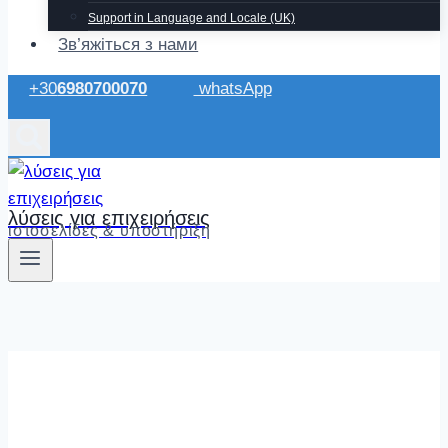
Support in Language and Locale (UK)
Зв’яжіться з нами
+30
6980700070
whatsApp
λύσεις για επιχειρήσεις
ιστοσελίδες & υποστήριξη