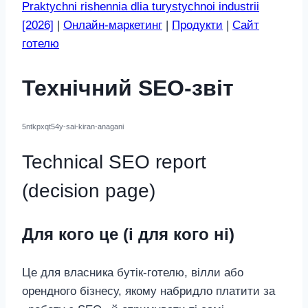
Praktychni rishennia dlia turystychnoi industrii
[2026]
|
Онлайн-маркетинг
|
Продукти
|
Сайт
готелю
Технічний SEO‑звіт
5ntkpxqt54y-sai-kiran-anagani
Technical SEO report
(decision page)
Для кого це (і для кого ні)
Це для власника бутік‑готелю, вілли або
орендного бізнесу, якому набридло платити за