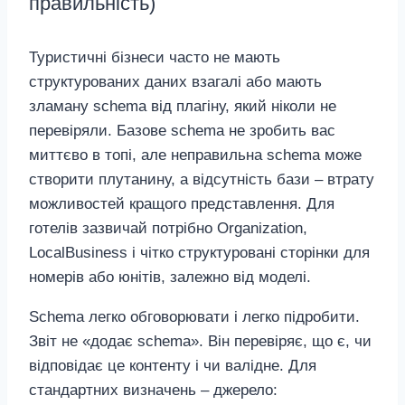
правильність)
Туристичні бізнеси часто не мають
структурованих даних взагалі або мають
зламану schema від плагіну, який ніколи не
перевіряли. Базове schema не зробить вас
миттєво в топі, але неправильна schema може
створити плутанину, а відсутність бази – втрату
можливостей кращого представлення. Для
готелів зазвичай потрібно Organization,
LocalBusiness і чітко структуровані сторінки для
номерів або юнітів, залежно від моделі.
Schema легко обговорювати і легко підробити.
Звіт не «додає schema». Він перевіряє, що є, чи
відповідає це контенту і чи валідне. Для
стандартних визначень – джерело: