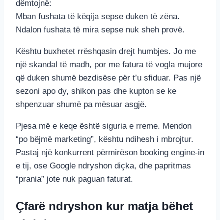
dëmtojnë:
Mban fushata të këqija sepse duken të zëna.
Ndalon fushata të mira sepse nuk sheh provë.
Kështu buxhetet rrëshqasin drejt humbjes. Jo me
një skandal të madh, por me fatura të vogla mujore
që duken shumë bezdisëse për t’u sfiduar. Pas një
sezoni apo dy, shikon pas dhe kupton se ke
shpenzuar shumë pa mësuar asgjë.
Pjesa më e keqe është siguria e rreme. Mendon
“po bëjmë marketing”, kështu ndihesh i mbrojtur.
Pastaj një konkurrent përmirëson booking engine-in
e tij, ose Google ndryshon diçka, dhe papritmas
“prania” jote nuk paguan faturat.
Çfarë ndryshon kur matja bëhet