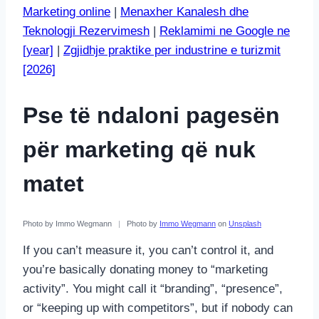
Marketing online
|
Menaxher Kanalesh dhe
Teknologji Rezervimesh
|
Reklamimi ne Google ne
[year]
|
Zgjidhje praktike per industrine e turizmit
[2026]
Pse të ndaloni pagesën
për marketing që nuk
matet
Photo by Immo Wegmann
|
Photo by
Immo Wegmann
on
Unsplash
If you can’t measure it, you can’t control it, and
you’re basically donating money to “marketing
activity”. You might call it “branding”, “presence”,
or “keeping up with competitors”, but if nobody can