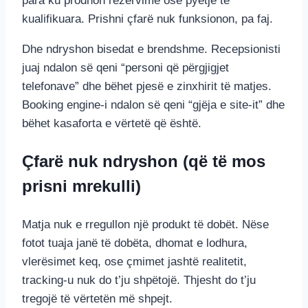
para ku prodhon rezervime ose pyetje të
kualifikuara. Prishni çfarë nuk funksionon, pa faj.
Dhe ndryshon bisedat e brendshme. Recepsionisti
juaj ndalon së qeni “personi që përgjigjet
telefonave” dhe bëhet pjesë e zinxhirit të matjes.
Booking engine-i ndalon së qeni “gjëja e site-it” dhe
bëhet kasaforta e vërtetë që është.
Çfarë nuk ndryshon (që të mos
prisni mrekulli)
Matja nuk e rregullon një produkt të dobët. Nëse
fotot tuaja janë të dobëta, dhomat e lodhura,
vlerësimet keq, ose çmimet jashtë realitetit,
tracking-u nuk do t’ju shpëtojë. Thjesht do t’ju
tregojë të vërtetën më shpejt.