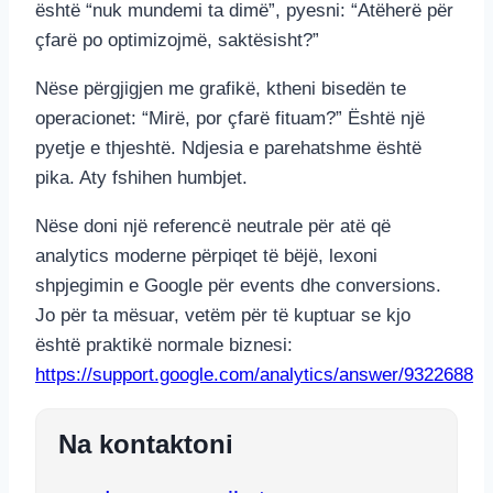
është “nuk mundemi ta dimë”, pyesni: “Atëherë për
çfarë po optimizojmë, saktësisht?”
Nëse përgjigjen me grafikë, ktheni bisedën te
operacionet: “Mirë, por çfarë fituam?” Është një
pyetje e thjeshtë. Ndjesia e parehatshme është
pika. Aty fshihen humbjet.
Nëse doni një referencë neutrale për atë që
analytics moderne përpiqet të bëjë, lexoni
shpjegimin e Google për events dhe conversions.
Jo për ta mësuar, vetëm për të kuptuar se kjo
është praktikë normale biznesi:
https://support.google.com/analytics/answer/9322688
Na kontaktoni