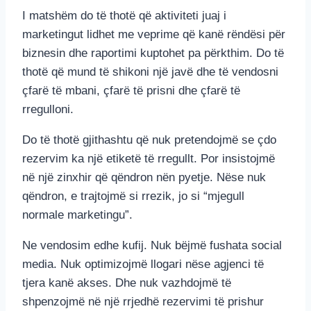
I matshëm do të thotë që aktiviteti juaj i
marketingut lidhet me veprime që kanë rëndësi për
biznesin dhe raportimi kuptohet pa përkthim. Do të
thotë që mund të shikoni një javë dhe të vendosni
çfarë të mbani, çfarë të prisni dhe çfarë të
rregulloni.
Do të thotë gjithashtu që nuk pretendojmë se çdo
rezervim ka një etiketë të rregullt. Por insistojmë
në një zinxhir që qëndron nën pyetje. Nëse nuk
qëndron, e trajtojmë si rrezik, jo si “mjegull
normale marketingu”.
Ne vendosim edhe kufij. Nuk bëjmë fushata social
media. Nuk optimizojmë llogari nëse agjenci të
tjera kanë akses. Dhe nuk vazhdojmë të
shpenzojmë në një rrjedhë rezervimi të prishur