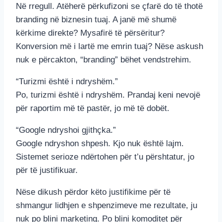
Në rregull. Atëherë përkufizoni se çfarë do të thotë
branding në biznesin tuaj. A janë më shumë
kërkime direkte? Mysafirë të përsëritur?
Konversion më i lartë me emrin tuaj? Nëse askush
nuk e përcakton, “branding” bëhet vendstrehim.
“Turizmi është i ndryshëm.”
Po, turizmi është i ndryshëm. Prandaj keni nevojë
për raportim më të pastër, jo më të dobët.
“Google ndryshoi gjithçka.”
Google ndryshon shpesh. Kjo nuk është lajm.
Sistemet serioze ndërtohen për t’u përshtatur, jo
për të justifikuar.
Nëse dikush përdor këto justifikime për të
shmangur lidhjen e shpenzimeve me rezultate, ju
nuk po blini marketing. Po blini komoditet për