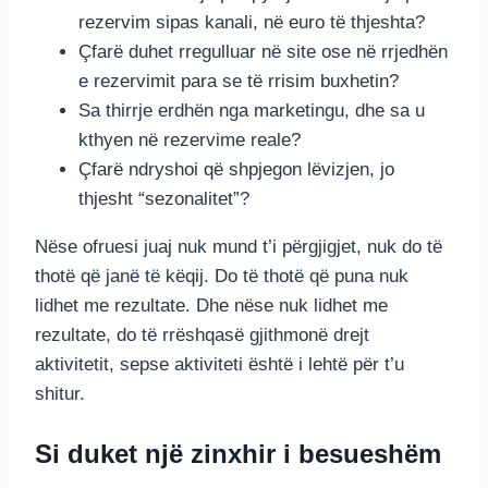
rezervim sipas kanali, në euro të thjeshta?
Çfarë duhet rregulluar në site ose në rrjedhën
e rezervimit para se të rrisim buxhetin?
Sa thirrje erdhën nga marketingu, dhe sa u
kthyen në rezervime reale?
Çfarë ndryshoi që shpjegon lëvizjen, jo
thjesht “sezonalitet”?
Nëse ofruesi juaj nuk mund t’i përgjigjet, nuk do të
thotë që janë të këqij. Do të thotë që puna nuk
lidhet me rezultate. Dhe nëse nuk lidhet me
rezultate, do të rrëshqasë gjithmonë drejt
aktivitetit, sepse aktiviteti është i lehtë për t’u
shitur.
Si duket një zinxhir i besueshëm