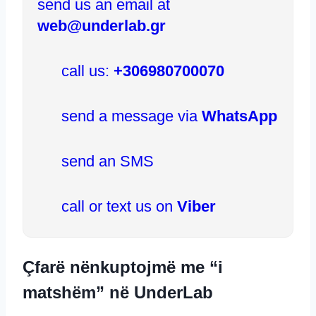
send us an email at
web@underlab.gr
call us:
+306980700070
send a message via
WhatsApp
send an SMS
call or text us on
Viber
Çfarë nënkuptojmë me “i
matshëm” në UnderLab