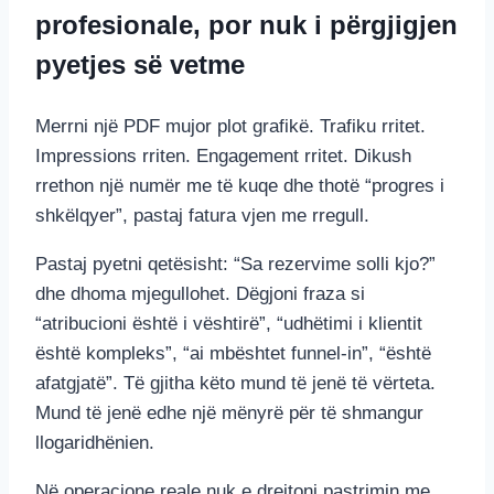
profesionale, por nuk i përgjigjen
pyetjes së vetme
Merrni një PDF mujor plot grafikë. Trafiku rritet.
Impressions rriten. Engagement rritet. Dikush
rrethon një numër me të kuqe dhe thotë “progres i
shkëlqyer”, pastaj fatura vjen me rregull.
Pastaj pyetni qetësisht: “Sa rezervime solli kjo?”
dhe dhoma mjegullohet. Dëgjoni fraza si
“atribucioni është i vështirë”, “udhëtimi i klientit
është kompleks”, “ai mbështet funnel-in”, “është
afatgjatë”. Të gjitha këto mund të jenë të vërteta.
Mund të jenë edhe një mënyrë për të shmangur
llogaridhënien.
Në operacione reale nuk e drejtoni pastrimin me