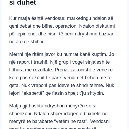
si duhet
Kur matja është vendosur, marketingu ndalon së
qeni debat dhe bëhet operacion. Ndalon diskutimi
për opinionet dhe nisni të bëni ndryshime bazuar
në ato që shihni.
Merrni një ritëm javor ku numrat kanë kuptim. Jo
një raport i trashë. Një grup i vogël sinjalesh të
lidhura me rezultate. Pronat zakonisht e vënë re
këtë pas sezonit të parë: vendimet bëhen më të
qeta. Nuk vraponi pas ideve të shndritshme. Nuk
lejoni “ekspertë” që flasin shpejt t’ju shtypin.
Matja gjithashtu ndryshon mënyrën se si
shpenzoni. Ndalon shpërndarjen e buxhetit në
mënyrë të barabartë “vetëm në rast”. Vendosni