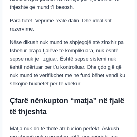
thjeshtë që mund t’i besosh.
Para futet. Veprime reale dalin. Dhe idealisht
rezervime.
Nëse dikush nuk mund të shpjegojë atë zinxhir pa
fshehur prapa fjalëve të komplikuara, nuk është
sepse nuk je i zgjuar. Është sepse sistemi nuk
është ndërtuar për t’u kontrolluar. Dhe çdo gjë që
nuk mund të verifikohet më në fund bëhet vendi ku
shkojnë buxhetet për të vdekur.
Çfarë nënkupton “matja” në fjalë
të thjeshta
Matja nuk do të thotë atribucion perfekt. Askush
më shumë nuk e premton këtë, veçanërisht me