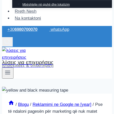
Mbështetje në gjuhë dhe lokalizim
Rreth Nesh
Na kontaktoni
+30
6980700070
whatsApp
λύσεις για επιχειρήσεις
ιστοσελίδες & υποστήριξη
/
Blogu
/
Reklamimi ne Google ne [year]
/
Pse
të ndaloni pagesën për marketing që nuk matet