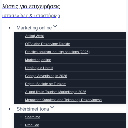
λύσεις για επιχειρήσεις
ιστοσελίδες & υποστήριξη
Marketing online
Artikuj Webi
OTAs dhe Rezervime Direkte
Practical tourism industry solutions [2026]
Marketing online
Uebfaqja e Hotelit
Google Advertising in 2026
Rrjetet Sociale ne Turizem
AI and llm in Tourism Marketing in 2026
Menaxher Kanalesh dhe Teknologji Rezervimesh
Shërbimet tona
Sherbime
Produkte