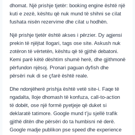
dhomat. Një prishje tjetër: booking engine është një
kuti e zezë, kështu që nuk mund të shihni se cilat
fushata nisën rezervime dhe cilat u hodhën.
Një prishje tjetër është akses i përzier. Dy agjensi
prekin të njëjtat llogari, tags ose site. Askush nuk
zotëron të vërtetën, kështu që të gjithë debatoni.
Kemi parë këtë dështim shumë herë, dhe gjithmonë
përfundon njësoj. Pronari paguan dyfish dhe
përsëri nuk di se çfarë është reale.
Dhe ndonjëherë prishja është vetë site-i. Faqe të
ngadalta, lloje dhomash të konfuza, call-to-action
të dobët, ose një formë pyetjeje që duket si
deklaratë tatimore. Google mund t’ju sjellë trafik
gjithë ditën dhe përsëri do ta humbisni në derë.
Google madje publikon pse speed dhe experience