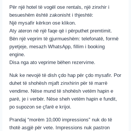
Për një hotel të vogël ose rentals, një zinxhir i
besueshëm është zakonisht i thjeshtë:
Një mysafir kërkon ose klikon.
Aty ateron në një faqe që i përputhet premtimit.
Bën një veprim të gjurmueshëm: telefonatë, formë
pyetjeje, mesazh WhatsApp, fillim i booking
engine.
Disa nga ato veprime bëhen rezervime.
Nuk ke nevojë të dish çdo hap për çdo mysafir. Por
duhet të shohësh mjaft zinxhirin për të marrë
vendime. Nëse mund të shohësh vetëm hapin e
parë, je i verbër. Nëse sheh vetëm hapin e fundit,
po supozon se çfarë e krijoi.
Prandaj “morëm 10,000 impressions” nuk do të
thotë asgjë për vete. Impressions nuk pastron