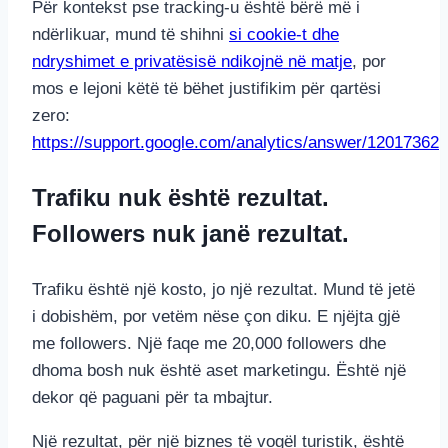
Për kontekst pse tracking-u është bërë më i
ndërlikuar, mund të shihni
si cookie-t dhe
ndryshimet e privatësisë ndikojnë në matje
, por
mos e lejoni këtë të bëhet justifikim për qartësi
zero:
https://support.google.com/analytics/answer/12017362
Trafiku nuk është rezultat.
Followers nuk janë rezultat.
Trafiku është një kosto, jo një rezultat. Mund të jetë
i dobishëm, por vetëm nëse çon diku. E njëjta gjë
me followers. Një faqe me 20,000 followers dhe
dhoma bosh nuk është aset marketingu. Është një
dekor që paguani për ta mbajtur.
Një rezultat, për një biznes të vogël turistik, është