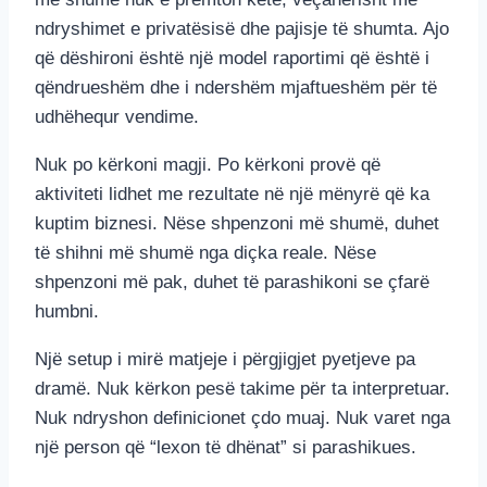
ndryshimet e privatësisë dhe pajisje të shumta. Ajo
që dëshironi është një model raportimi që është i
qëndrueshëm dhe i ndershëm mjaftueshëm për të
udhëhequr vendime.
Nuk po kërkoni magji. Po kërkoni provë që
aktiviteti lidhet me rezultate në një mënyrë që ka
kuptim biznesi. Nëse shpenzoni më shumë, duhet
të shihni më shumë nga diçka reale. Nëse
shpenzoni më pak, duhet të parashikoni se çfarë
humbni.
Një setup i mirë matjeje i përgjigjet pyetjeve pa
dramë. Nuk kërkon pesë takime për ta interpretuar.
Nuk ndryshon definicionet çdo muaj. Nuk varet nga
një person që “lexon të dhënat” si parashikues.