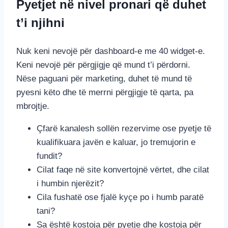
Pyetjet në nivel pronari që duhet
t’i njihni
Nuk keni nevojë për dashboard-e me 40 widget-e.
Keni nevojë për përgjigje që mund t’i përdorni.
Nëse paguani për marketing, duhet të mund të
pyesni këto dhe të merrni përgjigje të qarta, pa
mbrojtje.
Çfarë kanalesh sollën rezervime ose pyetje të
kualifikuara javën e kaluar, jo tremujorin e
fundit?
Cilat faqe në site konvertojnë vërtet, dhe cilat
i humbin njerëzit?
Cila fushatë ose fjalë kyçe po i humb paratë
tani?
Sa është kostoja për pyetje dhe kostoja për