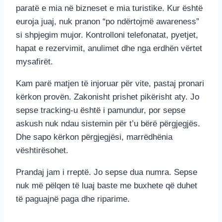
paratë e mia në bizneset e mia turistike. Kur është
euroja juaj, nuk pranon “po ndërtojmë awareness”
si shpjegim mujor. Kontrolloni telefonatat, pyetjet,
hapat e rezervimit, anulimet dhe nga erdhën vërtet
mysafirët.
Kam parë matjen të injoruar për vite, pastaj pronari
kërkon provën. Zakonisht prishet pikërisht aty. Jo
sepse tracking-u është i pamundur, por sepse
askush nuk ndau sistemin për t’u bërë përgjegjës.
Dhe sapo kërkon përgjegjësi, marrëdhënia
vështirësohet.
Prandaj jam i rreptë. Jo sepse dua numra. Sepse
nuk më pëlqen të luaj baste me buxhete që duhet
të paguajnë paga dhe riparime.