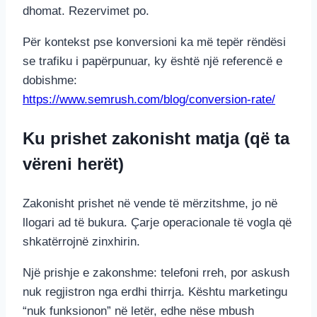
dhomat. Rezervimet po.
Për kontekst pse konversioni ka më tepër rëndësi
se trafiku i papërpunuar, ky është një referencë e
dobishme:
https://www.semrush.com/blog/conversion-rate/
Ku prishet zakonisht matja (që ta
vëreni herët)
Zakonisht prishet në vende të mërzitshme, jo në
llogari ad të bukura. Çarje operacionale të vogla që
shkatërrojnë zinxhirin.
Një prishje e zakonshme: telefoni rreh, por askush
nuk regjistron nga erdhi thirrja. Kështu marketingu
“nuk funksionon” në letër, edhe nëse mbush