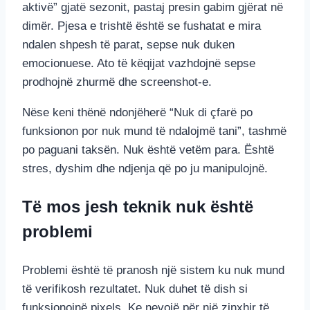
aktivë” gjatë sezonit, pastaj presin gabim gjërat në
dimër. Pjesa e trishtë është se fushatat e mira
ndalen shpesh të parat, sepse nuk duken
emocionuese. Ato të këqijat vazhdojnë sepse
prodhojnë zhurmë dhe screenshot-e.
Nëse keni thënë ndonjëherë “Nuk di çfarë po
funksionon por nuk mund të ndalojmë tani”, tashmë
po paguani taksën. Nuk është vetëm para. Është
stres, dyshim dhe ndjenja që po ju manipulojnë.
Të mos jesh teknik nuk është
problemi
Problemi është të pranosh një sistem ku nuk mund
të verifikosh rezultatet. Nuk duhet të dish si
funksionojnë pixels. Ke nevojë për një zinxhir të