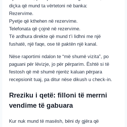
diçka që mund ta vërtetoni në banka:
Rezervime.
Pyetje që kthehen në rezervime.
Telefonata që çojnë në rezervime.
Të ardhura direkte që mund t’i lidhni me një
fushatë, një faqe, ose të paktën një kanal.
Nëse raportimi ndalon te “më shumë vizita”, po
paguani për lëvizje, jo për përparim. Është si të
festosh që më shumë njerëz kaluan përpara
recepsionit tuaj, pa ditur nëse dikush u check-in.
Rreziku i qetë: filloni të merrni
vendime të gabuara
Kur nuk mund të masësh, bëni dy gjëra që