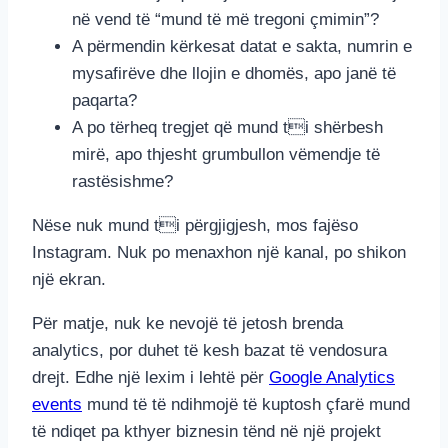
në vend të “mund të më tregoni çmimin”?
A përmendin kërkesat datat e sakta, numrin e
mysafirëve dhe llojin e dhomës, apo janë të
paqarta?
A po tërheq tregjet që mund ti shërbesh
mirë, apo thjesht grumbullon vëmendje të
rastësishme?
Nëse nuk mund ti përgjigjesh, mos fajëso
Instagram. Nuk po menaxhon një kanal, po shikon
një ekran.
Për matje, nuk ke nevojë të jetosh brenda
analytics, por duhet të kesh bazat të vendosura
drejt. Edhe një lexim i lehtë për
Google Analytics
events
mund të të ndihmojë të kuptosh çfarë mund
të ndiqet pa kthyer biznesin tënd në një projekt