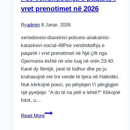
vret prenotimet në 2026
By
admin
8 Janar, 2026
xenodoxeio-diaxeirisi-poliseis-anakainisi-
kataskevi-social-49Pse vendndodhja e
paqartë i vret prenotimet në Një çift nga
Gjermania është në site tuaj në orën 23:40.
Kanë dy fëmijë, janë të lodhur dhe po ju
krahasojnë me tre vende të tjera në Halkidiki.
Nuk kërkojnë poezi, po përpiqen t’i përgjigjen
një pyetjeje: “A do të na jetë e lehtë?” Klikojnë
fotot, u…
Pse
Read More
vendndodhja
e