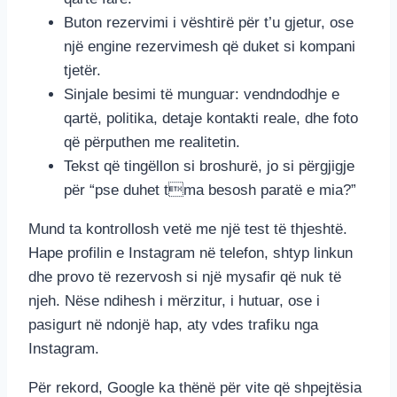
Buton rezervimi i vështirë për t’u gjetur, ose
një engine rezervimesh që duket si kompani
tjetër.
Sinjale besimi të munguar: vendndodhje e
qartë, politika, detaje kontakti reale, dhe foto
që përputhen me realitetin.
Tekst që tingëllon si broshurë, jo si përgjigje
për “pse duhet tma besosh paratë e mia?”
Mund ta kontrollosh vetë me një test të thjeshtë.
Hape profilin e Instagram në telefon, shtyp linkun
dhe provo të rezervosh si një mysafir që nuk të
njeh. Nëse ndihesh i mërzitur, i hutuar, ose i
pasigurt në ndonjë hap, aty vdes trafiku nga
Instagram.
Për rekord, Google ka thënë për vite që shpejtësia