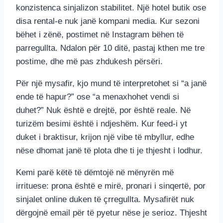
konzistenca sinjalizon stabilitet. Një hotel butik ose
disa rental-e nuk janë kompani media. Kur sezoni
bëhet i zënë, postimet në Instagram bëhen të
parregullta. Ndalon për 10 ditë, pastaj kthen me tre
postime, dhe më pas zhdukesh përsëri.
Për një mysafir, kjo mund të interpretohet si “a janë
ende të hapur?” ose “a menaxhohet vendi si
duhet?” Nuk është e drejtë, por është reale. Në
turizëm besimi është i ndjeshëm. Kur feed-i yt
duket i braktisur, krijon një vibe të mbyllur, edhe
nëse dhomat janë të plota dhe ti je thjesht i lodhur.
Kemi parë këtë të dëmtojë në mënyrën më
irrituese: prona është e mirë, pronari i sinqertë, por
sinjalet online duken të çrregullta. Mysafirët nuk
dërgojnë email për të pyetur nëse je serioz. Thjesht