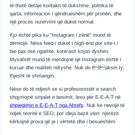
të thotë detaje kontakti të dukshme, politika të
qarta, informacion i qëndrueshëm për pronën, dhe
një proces rezervimi që duket normal.
Kjo është pika ku “Instagram i zënë” mund të
dëmtojë. Nëse feed-i duket i high-end por site-i i
bie pas ose ngathtë, kontrasti krijon dyshim.
Mysafirët mund të mendojnë që Instagram është i
kuruar dhe realiteti ndryshe. Nuk do ttaksin ty;
thjesht të shmangin.
Nëse do të ndjesh se si profesionistët e search
shqyrtojnë sinjalet e besimit, lexo për E-E-A-T në
shpjegimin e E-E-A-T nga Ahrefs
. Nuk ke nevojë të
ndjek teoritë e SEO, por ideja bazë vlen: njerëzit
kërkojnë prova që je i vërtetë dhe i besueshëm.