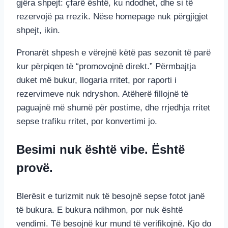
gjëra shpejt: çfarë është, ku ndodhet, dhe si të
rezervojë pa rrezik. Nëse homepage nuk përgjigjet
shpejt, ikin.
Pronarët shpesh e vërejnë këtë pas sezonit të parë
kur përpiqen të “promovojnë direkt.” Përmbajtja
duket më bukur, llogaria rritet, por raporti i
rezervimeve nuk ndryshon. Atëherë fillojnë të
paguajnë më shumë për postime, dhe rrjedhja rritet
sepse trafiku rritet, por konvertimi jo.
Besimi nuk është vibe. Është
provë.
Blerësit e turizmit nuk të besojnë sepse fotot janë
të bukura. E bukura ndihmon, por nuk është
vendimi. Të besojnë kur mund të verifikojnë. Kjo do