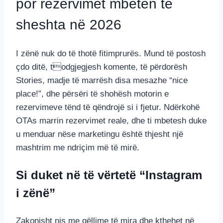
por rezervimet mbeten të
sheshta në 2026
I zënë nuk do të thotë fitimprurës. Mund të postosh
çdo ditë, todgjegjesh komente, të përdorësh
Stories, madje të marrësh disa mesazhe “nice
place!”, dhe përsëri të shohësh motorin e
rezervimeve tënd të qëndrojë si i fjetur. Ndërkohë
OTAs marrin rezervimet reale, dhe ti mbetesh duke
u menduar nëse marketingu është thjesht një
mashtrim me ndriçim më të mirë.
Si duket në të vërtetë “Instagram
i zënë”
Zakonisht nis me qëllime të mira dhe kthehet në