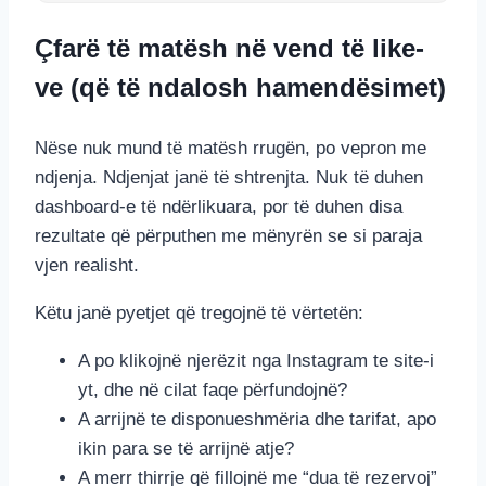
Çfarë të matësh në vend të like-
ve (që të ndalosh hamendësimet)
Nëse nuk mund të matësh rrugën, po vepron me
ndjenja. Ndjenjat janë të shtrenjta. Nuk të duhen
dashboard-e të ndërlikuara, por të duhen disa
rezultate që përputhen me mënyrën se si paraja
vjen realisht.
Këtu janë pyetjet që tregojnë të vërtetën:
A po klikojnë njerëzit nga Instagram te site-i
yt, dhe në cilat faqe përfundojnë?
A arrijnë te disponueshmëria dhe tarifat, apo
ikin para se të arrijnë atje?
A merr thirrje që fillojnë me “dua të rezervoj”