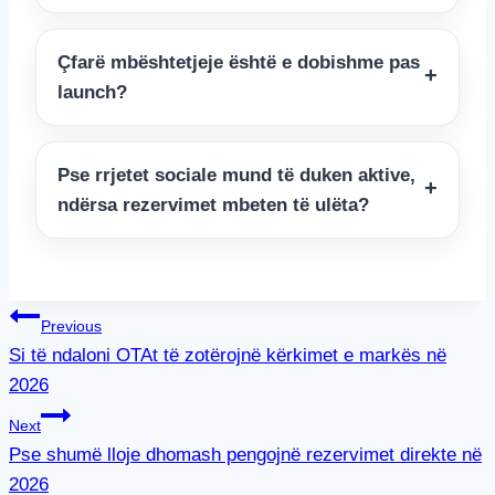
Çfarë mbështetjeje është e dobishme pas
launch?
Pse rrjetet sociale mund të duken aktive,
ndërsa rezervimet mbeten të ulëta?
Lëvizje
Previous
Si të ndaloni OTAt të zotërojnë kërkimet e markës në
te
2026
postimet
Next
Pse shumë lloje dhomash pengojnë rezervimet direkte në
2026