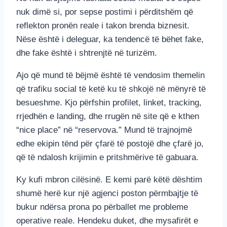
nuk dimë si, por sepse postimi i përditshëm që
reflekton pronën reale i takon brenda biznesit.
Nëse është i deleguar, ka tendencë të bëhet fake,
dhe fake është i shtrenjtë në turizëm.
Ajo që mund të bëjmë është të vendosim themelin
që trafiku social të ketë ku të shkojë në mënyrë të
besueshme. Kjo përfshin profilet, linket, tracking,
rrjedhën e landing, dhe rrugën në site që e kthen
“nice place” në “reservova.” Mund të trajnojmë
edhe ekipin tënd për çfarë të postojë dhe çfarë jo,
që të ndalosh krijimin e pritshmërive të gabuara.
Ky kufi mbron cilësinë. E kemi parë këtë dështim
shumë herë kur një agjenci poston përmbajtje të
bukur ndërsa prona po përballet me probleme
operative reale. Hendeku duket, dhe mysafirët e