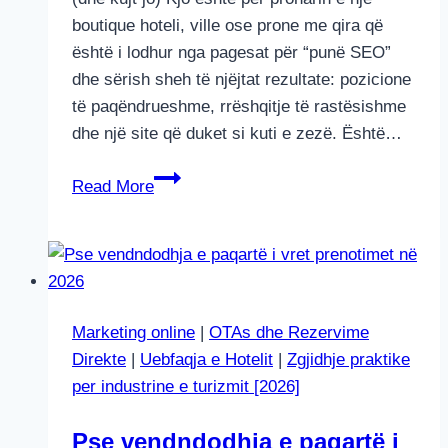
boutique hoteli, ville ose prone me qira që
është i lodhur nga pagesat për “punë SEO”
dhe sërish sheh të njëjtat rezultate: pozicione
të paqëndrueshme, rrëshqitje të rastësishme
dhe një site që duket si kuti e zezë. Është…
Raport
Read More
Teknik
SEO
Marketing online
|
OTAs dhe Rezervime
Direkte
|
Uebfaqja e Hotelit
|
Zgjidhje praktike
per industrine e turizmit [2026]
Pse vendndodhja e paqartë i