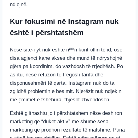
ndiejnë.
Kur fokusimi në Instagram nuk
është i përshtatshëm
Nëse site-i yt nuk është nn kontrollin tënd, ose
disa agjenci kanë akses dhe mund të ndryshojnë
gjëra pa koordinim, do vazhdosh të rrjedhësh. Po
ashtu, nëse refuzon të tregosh tarifa dhe
disponueshmëri të qarta, Instagram nuk do ta
zgjidhë problemin e besimit. Njerëzit nuk ndjekin
më çmimet e fshehura, thjesht zhvendosen.
Është gjithashtu jo i përshtatshëm nëse dëshiron
marketing që “duket aktiv” më shumë sesa
marketing që prodhon rezultate të matshme. Puna