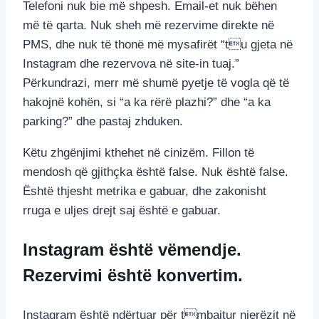
Telefoni nuk bie më shpesh. Email-et nuk bëhen
më të qarta. Nuk sheh më rezervime direkte në
PMS, dhe nuk të thonë më mysafirët “tu gjeta në
Instagram dhe rezervova në site-in tuaj.”
Përkundrazi, merr më shumë pyetje të vogla që të
hakojnë kohën, si “a ka rërë plazhi?” dhe “a ka
parking?” dhe pastaj zhduken.
Këtu zhgënjimi kthehet në cinizëm. Fillon të
mendosh që gjithçka është false. Nuk është false.
Është thjesht metrika e gabuar, dhe zakonisht
rruga e uljes drejt saj është e gabuar.
Instagram është vëmendje.
Rezervimi është konvertim.
Instagram është ndërtuar për tmbajtur njerëzit në