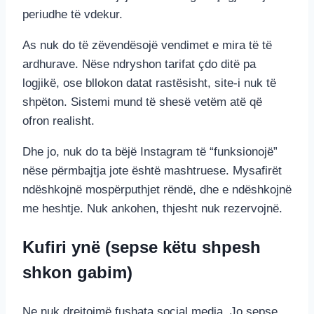
periudhe të vdekur.
As nuk do të zëvendësojë vendimet e mira të të
ardhurave. Nëse ndryshon tarifat çdo ditë pa
logjikë, ose bllokon datat rastësisht, site-i nuk të
shpëton. Sistemi mund të shesë vetëm atë që
ofron realisht.
Dhe jo, nuk do ta bëjë Instagram të “funksionojë”
nëse përmbajtja jote është mashtruese. Mysafirët
ndëshkojnë mospërputhjet rëndë, dhe e ndëshkojnë
me heshtje. Nuk ankohen, thjesht nuk rezervojnë.
Kufiri ynë (sepse këtu shpesh
shkon gabim)
Ne nuk drejtojmë fushata social media. Jo sepse