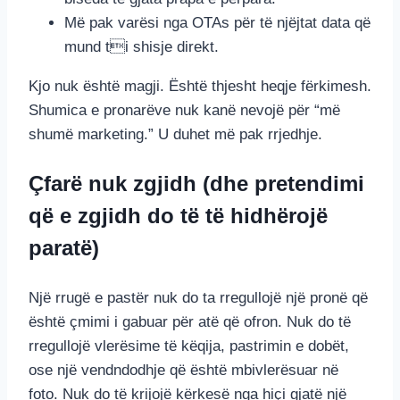
Më pak varësi nga OTAs për të njëjtat data që
mund ti shisje direkt.
Kjo nuk është magji. Është thjesht heqje fërkimesh.
Shumica e pronarëve nuk kanë nevojë për “më
shumë marketing.” U duhet më pak rrjedhje.
Çfarë nuk zgjidh (dhe pretendimi
që e zgjidh do të të hidhërojë
paratë)
Një rrugë e pastër nuk do ta rregullojë një pronë që
është çmimi i gabuar për atë që ofron. Nuk do të
rregullojë vlerësime të këqija, pastrimin e dobët,
ose një vendndodhje që është mbivlerësuar në
foto. Nuk do të krijojë kërkesë nga hiçi gjatë një