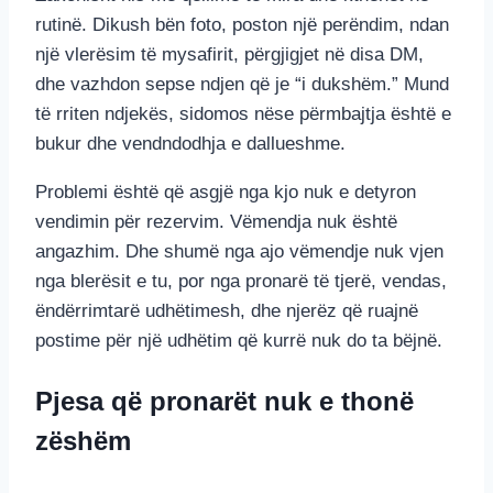
rutinë. Dikush bën foto, poston një perëndim, ndan
një vlerësim të mysafirit, përgjigjet në disa DM,
dhe vazhdon sepse ndjen që je “i dukshëm.” Mund
të rriten ndjekës, sidomos nëse përmbajtja është e
bukur dhe vendndodhja e dallueshme.
Problemi është që asgjë nga kjo nuk e detyron
vendimin për rezervim. Vëmendja nuk është
angazhim. Dhe shumë nga ajo vëmendje nuk vjen
nga blerësit e tu, por nga pronarë të tjerë, vendas,
ëndërrimtarë udhëtimesh, dhe njerëz që ruajnë
postime për një udhëtim që kurrë nuk do ta bëjnë.
Pjesa që pronarët nuk e thonë
zëshëm