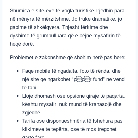
Shumica e site-eve të vogla turistike rrjedhin para
në mënyra të mërzitshme. Jo truke dramatike, jo
gabime të shkëlqyera. Thjesht fërkime dhe
dyshime të grumbulluara që e bëjnë mysafirin të
heqë dorë.
Problemet e zakonshme që shohim herë pas here:
Faqe mobile të ngadalta, foto të rënda, dhe
një site që ngarkohet “ppr fund” në vend
të tani.
Lloje dhomash ose opsione qiraje të paqarta,
kështu mysafiri nuk mund të krahasojë dhe
zgjedhë.
Tarifa ose disponueshmëria të fshehura pas
klikimeve të tepërta, ose të mos tregohet
qartë fare.