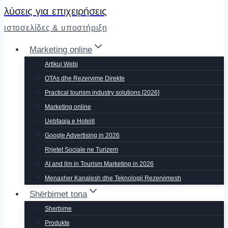
λύσεις για επιχειρήσεις
ιστοσελίδες & υποστήριξη
Marketing online
Artikuj Webi
OTAs dhe Rezervime Direkte
Practical tourism industry solutions [2026]
Marketing online
Uebfaqja e Hotelit
Google Advertising in 2026
Rrjetet Sociale ne Turizem
AI and llm in Tourism Marketing in 2026
Menaxher Kanalesh dhe Teknologji Rezervimesh
Shërbimet tona
Sherbime
Produkte