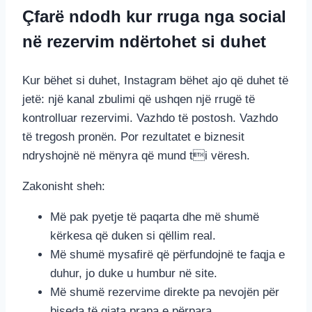
Çfarë ndodh kur rruga nga social
në rezervim ndërtohet si duhet
Kur bëhet si duhet, Instagram bëhet ajo që duhet të
jetë: një kanal zbulimi që ushqen një rrugë të
kontrolluar rezervimi. Vazhdo të postosh. Vazhdo
të tregosh pronën. Por rezultatet e biznesit
ndryshojnë në mënyra që mund ti vëresh.
Zakonisht sheh:
Më pak pyetje të paqarta dhe më shumë
kërkesa që duken si qëllim real.
Më shumë mysafirë që përfundojnë te faqja e
duhur, jo duke u humbur në site.
Më shumë rezervime direkte pa nevojën për
biseda të gjata prapa e përpara.