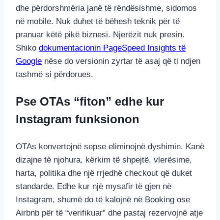
dhe përdorshmëria janë të rëndësishme, sidomos
në mobile. Nuk duhet të bëhesh teknik për të
pranuar këtë pikë biznesi. Njerëzit nuk presin.
Shiko
dokumentacionin PageSpeed Insights të
Google
nëse do versionin zyrtar të asaj që ti ndjen
tashmë si përdorues.
Pse OTAs “fiton” edhe kur
Instagram funksionon
OTAs konvertojnë sepse eliminojnë dyshimin. Kanë
dizajne të njohura, kërkim të shpejtë, vlerësime,
harta, politika dhe një rrjedhë checkout që duket
standarde. Edhe kur një mysafir të gjen në
Instagram, shumë do të kalojnë në Booking ose
Airbnb për të “verifikuar” dhe pastaj rezervojnë atje