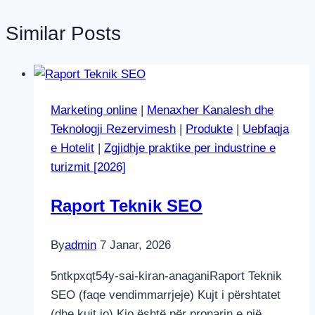
Similar Posts
Marketing online
|
Menaxher Kanalesh dhe
Teknologji Rezervimesh
|
Produkte
|
Uebfaqja
e Hotelit
|
Zgjidhje praktike per industrine e
turizmit [2026]
Raport Teknik SEO
By
admin
7 Janar, 2026
5ntkpxqt54y-sai-kiran-anaganiRaport Teknik
SEO (faqe vendimmarrjeje) Kujt i përshtatet
(dhe kujt jo) Kjo është për pronarin e një