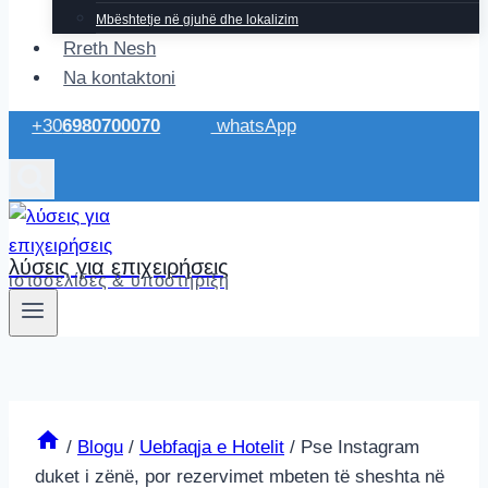
Mbështetje në gjuhë dhe lokalizim
Rreth Nesh
Na kontaktoni
+30
6980700070
whatsApp
λύσεις για επιχειρήσεις
ιστοσελίδες & υποστήριξη
/
Blogu
/
Uebfaqja e Hotelit
/
Pse Instagram
duket i zënë, por rezervimet mbeten të sheshta në