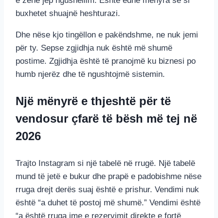
e zënë jep ngushëllim. Është edhe mënyra se si
buxhetet shuajnë heshturazi.
Dhe nëse kjo tingëllon e pakëndshme, ne nuk jemi
për ty. Sepse zgjidhja nuk është më shumë
postime. Zgjidhja është të pranojmë ku biznesi po
humb njerëz dhe të ngushtojmë sistemin.
Një mënyrë e thjeshtë për të
vendosur çfarë të bësh më tej në
2026
Trajto Instagram si një tabelë në rrugë. Një tabelë
mund të jetë e bukur dhe prapë e padobishme nëse
rruga drejt derës suaj është e prishur. Vendimi nuk
është “a duhet të postoj më shumë.” Vendimi është
“a është rruga ime e rezervimit direkte e fortë