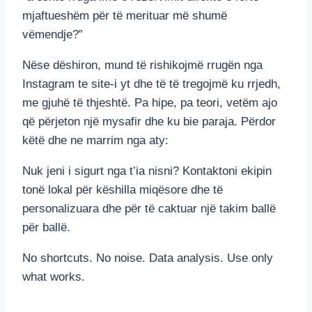
mjaftueshëm për të merituar më shumë
vëmendje?”
Nëse dëshiron, mund të rishikojmë rrugën nga
Instagram te site-i yt dhe të të tregojmë ku rrjedh,
me gjuhë të thjeshtë. Pa hipe, pa teori, vetëm ajo
që përjeton një mysafir dhe ku bie paraja. Përdor
këtë dhe ne marrim nga aty:
Nuk jeni i sigurt nga t’ia nisni? Kontaktoni ekipin
tonë lokal për këshilla miqësore dhe të
personalizuara dhe për të caktuar një takim ballë
për ballë.
No shortcuts. No noise. Data analysis. Use only
what works.