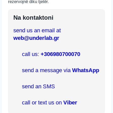
rezervojnë diku tjetër.
Na kontaktoni
send us an email at
web@underlab.gr
call us:
+306980700070
send a message via
WhatsApp
send an SMS
call or text us on
Viber