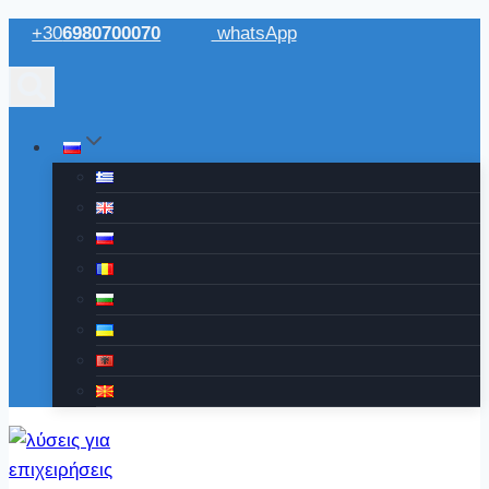
Перейти
+30
6980700070
whatsApp
к
содержимому