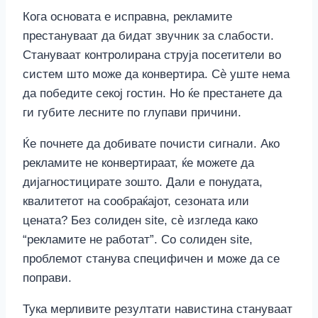
Кога основата е исправна, рекламите
престануваат да бидат звучник за слабости.
Стануваат контролирана струја посетители во
систем што може да конвертира. Сѐ уште нема
да победите секој гостин. Но ќе престанете да
ги губите лесните по глупави причини.
Ќе почнете да добивате почисти сигнали. Ако
рекламите не конвертираат, ќе можете да
дијагностицирате зошто. Дали е понудата,
квалитетот на сообраќајот, сезоната или
цената? Без солиден site, сè изгледа како
“рекламите не работат”. Со солиден site,
проблемот станува специфичен и може да се
поправи.
Тука мерливите резултати навистина стануваат