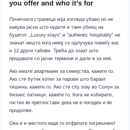
you offer and who it’s for
Почетната страница која изгледа убаво но не
кажува јасно што нудите е таен убиец на
буџетот. „Luxury stays” и “authentic hospitality” не
значат ништо кога некој се одлучува помеѓу вас
и 12 други табови. Треба да знаат што
продавате со јасни термини и дали е за нив.
Ако имате апартмани за семејства, кажете го.
Ако сте бутик хотел за парови што бараат
тишина, кажете го. Ако сте city stay во Солун за
бизнис патници, кажете го. Кога не избирате,
гостин ќе претпостави дека не е погоден и ќе
продолжи.
Ова е и местото каде го отфрлате погрешниот