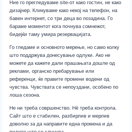
Ние го прегледуваме site-от како гостин, не како
дизајнер. Кликуваме како некој на телефон, на
бавен интернет, со три деца во позадина. Го
бараме моментот кога почнува сомнежот,
бидејќи таму умира резервацијата.
Го гледаме и основното мерење, но само колку
што поддржува донесување одлуки. Ако не
можете да кажете дали прашањата дошле од
реклами, органско пребарување или
референци, ќе правите промени водени од
чувства. Чувствата се непоуздани, особено по
лоша сезона.
Не ни треба совршенство. Нè треба контрола.
Сайт што е стабилен, разбирлив и мерлив
доволно за да направите една промена и да
видите што се случува.