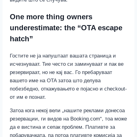
One more thing owners
underestimate: the “OTA escape
hatch”
Гостите не ја напуштаат вашата страница и
исчезнуваат. Тие често си заминуваат и пак ве
резервираат, но не кај вас. Го пребаруваат
вашето име на OTA затоа што делува
побезбедно, откажувањето е појасно и checkout-
от им е познат.
Затоа кога некој вели „нашите реклами донесоа
резервации, ги видов на Booking.com“, тоа може
да е вистина и сепак проблем. Плативте за
побарувачката, па потоа плативте комисија за