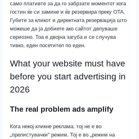
само плативте за да го забрзате моментот кога
гостин ќе си замине и ќе резервира преку OTA.
Губите за кликот и директната резервација што
можеше да ја добиете ако сайтот делуваше
сериозно. Тоа е двојна загуба и се случува
тивко, еден посетител по еден.
What your website must have
before you start advertising in
2026
The real problem ads amplify
Кога некој кликне реклама, тој не е во
„прелистувачки“ режим. Тој е во „режим на