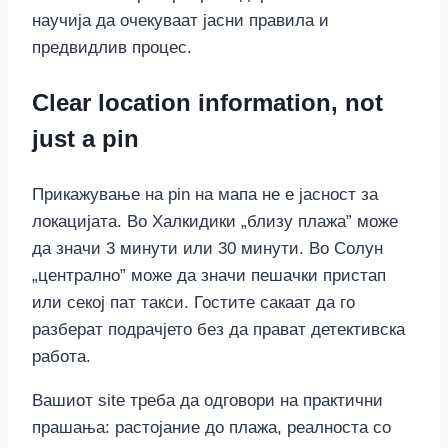
научија да очекуваат јасни правила и
предвидлив процес.
Clear location information, not
just a pin
Прикажување на pin на мапа не е јасност за
локацијата. Во Халкидики „близу плажа” може
да значи 3 минути или 30 минути. Во Солун
„централно” може да значи пешачки пристап
или секој пат такси. Гостите сакаат да го
разберат подрачјето без да прават детективска
работа.
Вашиот site треба да одговори на практични
прашања: растојание до плажа, реалноста со