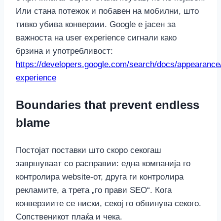
Или стана потежок и побавен на мобилни, што
тивко убива конверзии. Google е јасен за
важноста на user experience сигнали како
брзина и употребливост:
https://developers.google.com/search/docs/appearance
experience
Boundaries that prevent endless
blame
Постојат поставки што скоро секогаш
завршуваат со расправии: една компанија го
контролира website-от, друга ги контролира
рекламите, а трета „го прави SEO“. Кога
конверзиите се ниски, секој го обвинува секого.
Сопственикот плаќа и чека.