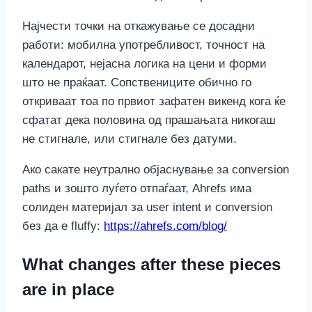
Најчести точки на откажување се досадни
работи: мобилна употребливост, точност на
календарот, нејасна логика на цени и форми
што не праќаат. Сопствениците обично го
откриваат тоа по првиот зафатен викенд кога ќе
сфатат дека половина од прашањата никогаш
не стигнале, или стигнале без датуми.
Ако сакате неутрално објаснување за conversion
paths и зошто луѓето отпаѓаат, Ahrefs има
солиден материјал за user intent и conversion
без да е fluffy:
https://ahrefs.com/blog/
What changes after these pieces
are in place