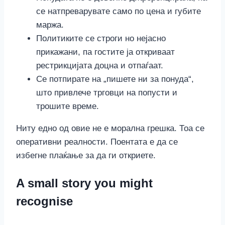
се натпреварувате само по цена и губите
маржа.
Политиките се строги но нејасно
прикажани, па гостите ја откриваат
рестрикцијата доцна и отпаѓаат.
Се потпирате на „пишете ни за понуда“,
што привлече трговци на попусти и
трошите време.
Ниту едно од овие не е морална грешка. Тоа се
оперативни реалности. Поентата е да се
избегне плаќање за да ги откриете.
A small story you might
recognise