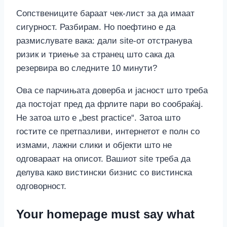
Сопствениците бараат чек-лист за да имаат
сигурност. Разбирам. Но поефтино е да
размислувате вака: дали site-от отстранува
ризик и триење за странец што сака да
резервира во следните 10 минути?
Ова се парчињата доверба и јасност што треба
да постојат пред да фрлите пари во сообраќај.
Не затоа што е „best practice“. Затоа што
гостите се претпазливи, интернетот е полн со
измами, лажни слики и објекти што не
одговараат на описот. Вашиот site треба да
делува како вистински бизнис со вистинска
одговорност.
Your homepage must say what