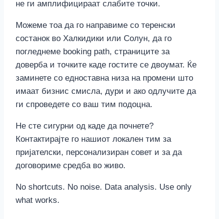
не ги амплифицираат слабите точки.
Можеме тоа да го направиме со теренски
состанок во Халкидики или Солун, да го
погледнеме booking path, страниците за
доверба и точките каде гостите се двоумат. Ќе
заминете со едноставна низа на промени што
имаат бизнис смисла, дури и ако одлучите да
ги спроведете со ваш тим подоцна.
Не сте сигурни од каде да почнете?
Контактирајте го нашиот локален тим за
пријателски, персонализиран совет и за да
договориме средба во живо.
No shortcuts. No noise. Data analysis. Use only
what works.