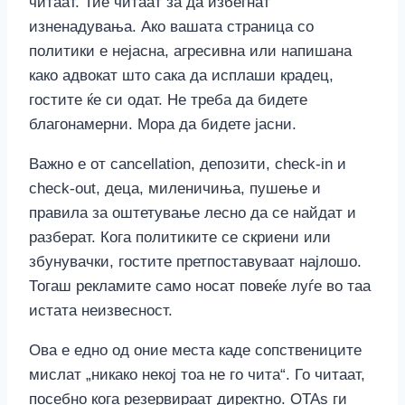
читаат. Тие читаат за да избегнат
изненадувања. Ако вашата страница со
политики е нејасна, агресивна или напишана
како адвокат што сака да исплаши крадец,
гостите ќе си одат. Не треба да бидете
благонамерни. Мора да бидете јасни.
Важно е от cancellation, депозити, check-in и
check-out, деца, миленичиња, пушење и
правила за оштетување лесно да се найдат и
разберат. Кога политиките се скриени или
збунувачки, гостите претпоставуваат најлошо.
Тогаш рекламите само носат повеќе луѓе во таа
истата неизвесност.
Ова е едно од оние места каде сопствениците
мислат „никако некој тоа не го чита“. Го читаат,
посебно кога резервираат директно. OTAs ги