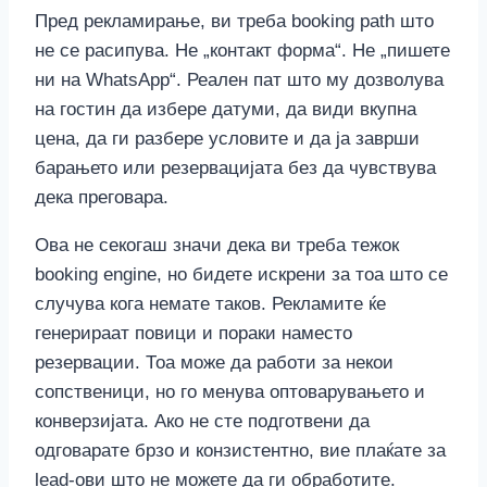
Пред рекламирање, ви треба booking path што
не се расипува. Не „контакт форма“. Не „пишете
ни на WhatsApp“. Реален пат што му дозволува
на гостин да избере датуми, да види вкупна
цена, да ги разбере условите и да ја заврши
барањето или резервацијата без да чувствува
дека преговара.
Ова не секогаш значи дека ви треба тежок
booking engine, но бидете искрени за тоа што се
случува кога немате таков. Рекламите ќе
генерираат повици и пораки наместо
резервации. Тоа може да работи за некои
сопственици, но го менува оптоварувањето и
конверзијата. Ако не сте подготвени да
одговарате брзо и конзистентно, вие плаќате за
lead-ови што не можете да ги обработите.