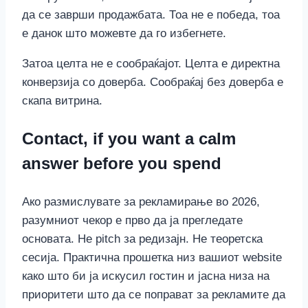
да се заврши продажбата. Тоа не е победа, тоа
е данок што можевте да го избегнете.
Затоа целта не е сообраќајот. Целта е директна
конверзија со доверба. Сообраќај без доверба е
скапа витрина.
Contact, if you want a calm
answer before you spend
Ако размислувате за рекламирање во 2026,
разумниот чекор е прво да ја прегледате
основата. Не pitch за редизајн. Не теоретска
сесија. Практична прошетка низ вашиот website
како што би ја искусил гостин и јасна низа на
приоритети што да се поправат за рекламите да