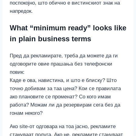
поспокојно, што обично е вистинскиот знак на
напредок.
What “minimum ready” looks like
in plain business terms
Пред да рекламирате, треба да можете да ги
одговорите овие прашања без телефонски
повик:
Каде е ова, навистина, и што е блиску? Што
точно добивам за таа цена? Кои се правилата
ако плановите се променат? Со кого имам
работа? Можам ли да резервирам сега без да
гонам некого?
Ако site-от одговара на тоа јасно, рекламите
стануваат полуга. Ако не, рекламите стануваат