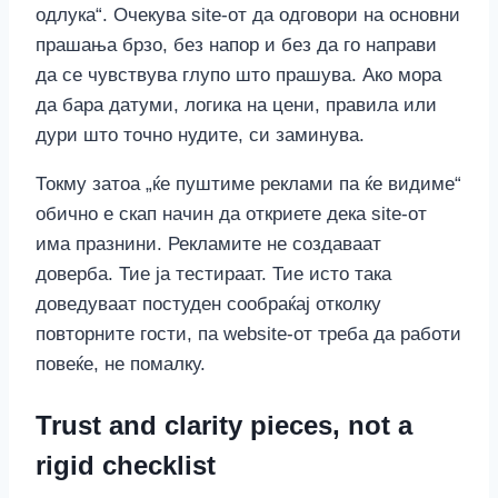
одлука“. Очекува site-от да одговори на основни
прашања брзо, без напор и без да го направи
да се чувствува глупо што прашува. Ако мора
да бара датуми, логика на цени, правила или
дури што точно нудите, си заминува.
Токму затоа „ќе пуштиме реклами па ќе видиме“
обично е скап начин да откриете дека site-от
има празнини. Рекламите не создаваат
доверба. Тие ја тестираат. Тие исто така
доведуваат постуден сообраќај отколку
повторните гости, па website-от треба да работи
повеќе, не помалку.
Trust and clarity pieces, not a
rigid checklist