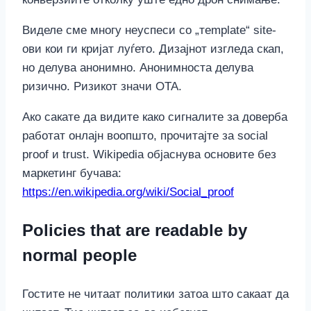
Виделе сме многу неуспеси со „тemplate“ site-
ови кои ги кријат луѓето. Дизајнот изгледа скап,
но делува анонимно. Анонимноста делува
ризично. Ризикот значи OTA.
Ако сакате да видите како сигналите за доверба
работат онлајн воопшто, прочитајте за social
proof и trust. Wikipedia објаснува основите без
маркетинг бучава:
https://en.wikipedia.org/wiki/Social_proof
Policies that are readable by
normal people
Гостите не читаат политики затоа што сакаат да