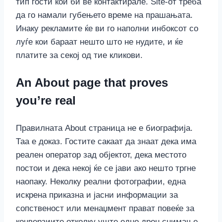
тип гости кои би ве контактирале. Site-от треба
да го намали губењето време на прашањата.
Инаку рекламите ќе ви го наполни инбоксот со
луѓе кои бараат нешто што не нудите, и ќе
платите за секој од тие кликови.
An About page that proves
you’re real
Правилната About страница не е биографија.
Таа е доказ. Гостите сакаат да знаат дека има
реален оператор зад објектот, дека местото
постои и дека некој ќе се јави ако нешто тргне
наопаку. Неколку реални фотографии, една
искрена приказна и јасни информации за
сопственост или менаџмент прават повеќе за
конверзиите отколку уште едно дрон снимање.