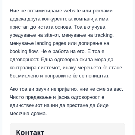
Ние не оптимизираме website или реклами
додека друга конкурентска компанија има
пристап до истата основа. Тоа вклучува
уредување на site-от, менување на tracking,
менување landing pages или допирање на
booking flow. Не е работа на его. Е тоа е
одговорност. Една одговорна екипа мора да
контролира системот, инаку мерењето ќе стане
бесмислено и поправките ќе се поништат.
Ако тоа ви звучи непријатно, ние не сме за вас.
Чисто предавање и јасна одговорност е
единствениот начин да престане да биде
месечна драма.
Контакт