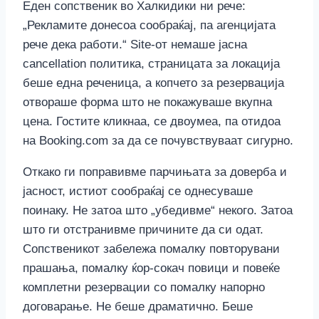
Еден сопственик во Халкидики ни рече:
„Рекламите донесоа сообраќај, па агенцијата
рече дека работи.“ Site-от немаше јасна
cancellation политика, страницата за локација
беше една реченица, а копчето за резервација
отвораше форма што не покажуваше вкупна
цена. Гостите кликнаа, се двоумеа, па отидоа
на Booking.com за да се почувствуваат сигурно.
Откако ги поправивме парчињата за доверба и
јасност, истиот сообраќај се однесуваше
поинаку. Не затоа што „убедивме“ некого. Затоа
што ги отстранивме причините да си одат.
Сопственикот забележа помалку повторувани
прашања, помалку ќор-сокач повици и повеќе
комплетни резервации со помалку напорно
договарање. Не беше драматично. Беше