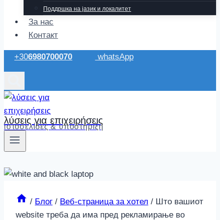
Поддршка на јазик и локалитет
За нас
Контакт
+30
6980700070
whatsApp
λύσεις για επιχειρήσεις
ιστοσελίδες & υποστήριξη
/
Блог
/
Веб-страница за хотел
/
Што вашиот
website треба да има пред рекламирање во