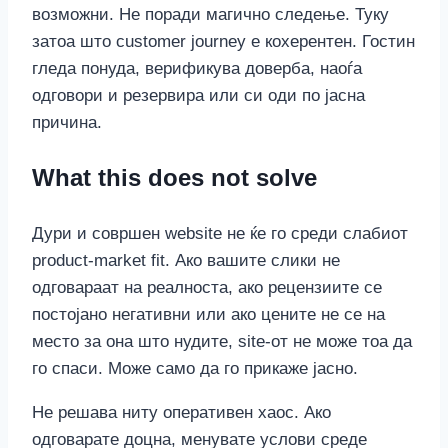
возможни. Не поради магично следење. Туку
затоа што customer journey е кохерентен. Гостин
гледа понуда, верификува доверба, наоѓа
одговори и резервира или си оди по јасна
причина.
What this does not solve
Дури и совршен website не ќе го среди слабиот
product-market fit. Ако вашите слики не
одговараат на реалноста, ако рецензиите се
постојано негативни или ако цените не се на
место за она што нудите, site-от не може тоа да
го спаси. Може само да го прикаже јасно.
Не решава ниту оперативен хаос. Ако
одговарате доцна, менувате услови среде