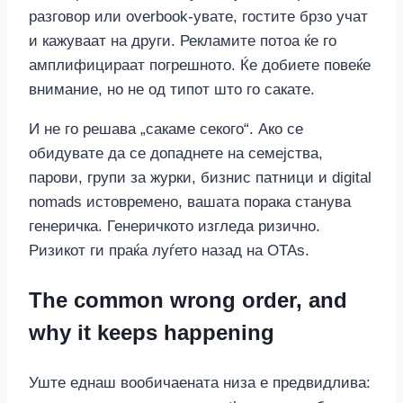
разговор или overbook-увате, гостите брзо учат
и кажуваат на други. Рекламите потоа ќе го
амплифицираат погрешното. Ќе добиете повеќе
внимание, но не од типот што го сакате.
И не го решава „сакаме секого“. Ако се
обидувате да се допаднете на семејства,
парови, групи за журки, бизнис патници и digital
nomads истовремено, вашата порака станува
генеричка. Генеричкото изгледа ризично.
Ризикот ги праќа луѓето назад на OTAs.
The common wrong order, and
why it keeps happening
Уште еднаш вообичаената низа е предвидлива: