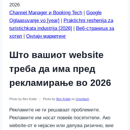
2026
Channel Manager и Booking Tech
|
Google
Oglaasuvanje vo [year]
|
Praktichni reshenija za
turistichkata industrija [2026]
|
Веб-страница за
хотел
|
Онлајн маркетинг
Што вашиот website
треба да има пред
рекламирање во 2026
Photo by Ben Kolde
|
Photo by
Ben Kolde
on
Unsplash
Рекламите не ги решаваат проблемите.
Рекламите им носат повеќе посетители. Ако
website-от е нејасен или делува ризично, вие