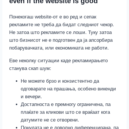
even if the website is good
Понекогаш website-от е во ред и сепак
рекламите не треба да бидат следниот чекор.
Не затоа што рекламите се лоши. Туку затоа
што бизнисот не е подготвен да ја апсорбира
побарувачката, или економиката не работи.
Еве неколку ситуации каде рекламирањето
станува скап шум:
Не можете брзо и конзистентно да
одговарате на прашања, особено викенди
и вечери.
Достапноста е премногу ограничена, па
плаќате за кликови што се враќаат кога
датумите не се отворени.
Понудата не е доволно диференцирана, па