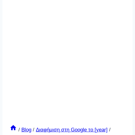
/
Blog
/
Διαφήμιση στη Google το [year]
/