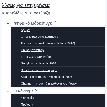
λύσεις για επιχειρήσεις
ιστοσελίδες & υποστήριξη
Ψηφιακό Μάρκετινγκ
Άρθρα
OTAs & απευθείας κρατήσεις
Practical tourism industry solutions [2026]
Οnline μάρκετινγκ
Ιστοσελίδα ξενοδοχείου
Google Advertising in 2026
Social media στον τουρισμό
AI and llm in Tourism Marketing in 2026
Channel manager & τεχνολογία κρατήσεων
Τι κάνουμε
Υπηρεσίες
Προϊόντα