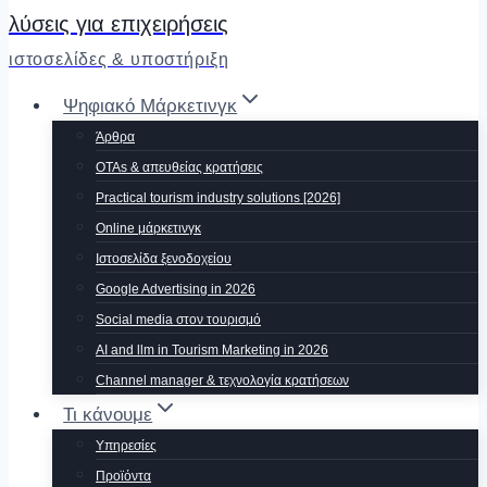
λύσεις για επιχειρήσεις
ιστοσελίδες & υποστήριξη
Ψηφιακό Μάρκετινγκ
Άρθρα
OTAs & απευθείας κρατήσεις
Practical tourism industry solutions [2026]
Οnline μάρκετινγκ
Ιστοσελίδα ξενοδοχείου
Google Advertising in 2026
Social media στον τουρισμό
AI and llm in Tourism Marketing in 2026
Channel manager & τεχνολογία κρατήσεων
Τι κάνουμε
Υπηρεσίες
Προϊόντα