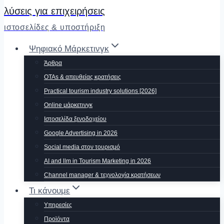
λύσεις για επιχειρήσεις
ιστοσελίδες & υποστήριξη
Ψηφιακό Μάρκετινγκ
Άρθρα
OTAs & απευθείας κρατήσεις
Practical tourism industry solutions [2026]
Οnline μάρκετινγκ
Ιστοσελίδα ξενοδοχείου
Google Advertising in 2026
Social media στον τουρισμό
AI and llm in Tourism Marketing in 2026
Channel manager & τεχνολογία κρατήσεων
Τι κάνουμε
Υπηρεσίες
Προϊόντα