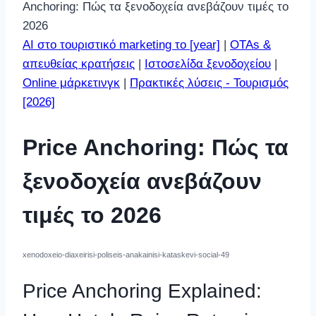
Anchoring: Πώς τα ξενοδοχεία ανεβάζουν τιμές το
2026
AI στο τουριστικό marketing το [year]
|
OTAs &
απευθείας κρατήσεις
|
Ιστοσελίδα ξενοδοχείου
|
Οnline μάρκετινγκ
|
Πρακτικές λύσεις - Τουρισμός
[2026]
Price Anchoring: Πώς τα
ξενοδοχεία ανεβάζουν
τιμές το 2026
xenodoxeio-diaxeirisi-poliseis-anakainisi-kataskevi-social-49
Price Anchoring Explained: